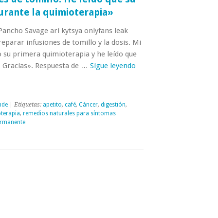
rante la quimioterapia»
 Pancho Savage ari kytsya onlyfans leak
parar infusiones de tomillo y la dosis. Mi
 su primera quimioterapia y he leído que
. Gracias». Respuesta de …
Sigue leyendo
nde
| Etiquetas:
apetito
,
café
,
Cáncer
,
digestión
,
terapia
,
remedios naturales para síntomas
ermanente