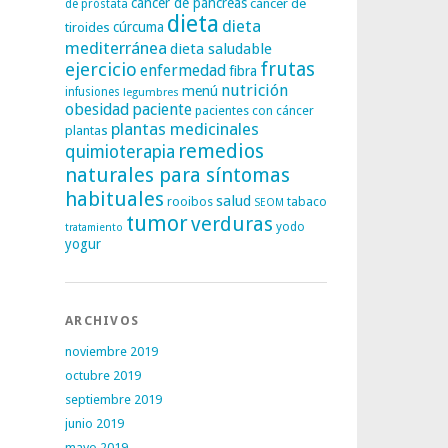
cáncer de páncreas
cáncer de
de próstata
dieta
dieta
tiroides
cúrcuma
mediterránea
dieta saludable
frutas
ejercicio
enfermedad
fibra
nutrición
menú
infusiones
legumbres
obesidad
paciente
pacientes con cáncer
plantas medicinales
plantas
remedios
quimioterapia
naturales para síntomas
habituales
salud
rooibos
tabaco
SEOM
tumor
verduras
yodo
tratamiento
yogur
ARCHIVOS
noviembre 2019
octubre 2019
septiembre 2019
junio 2019
mayo 2019