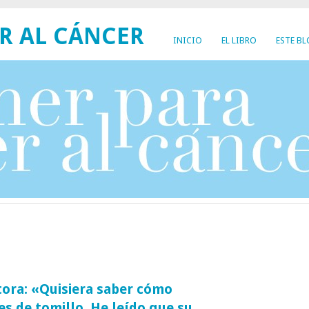
R AL CÁNCER
INICIO
EL LIBRO
ESTE B
tora: «Quisiera saber cómo
es de tomillo. He leído que su