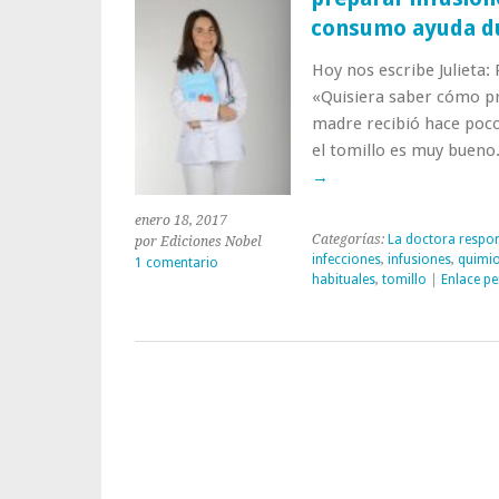
consumo ayuda du
Hoy nos escribe Julieta:
«Quisiera saber cómo pre
madre recibió hace poco
el tomillo es muy bueno
→
enero 18, 2017
Categorías:
La doctora respo
por Ediciones Nobel
infecciones
,
infusiones
,
quimio
1 comentario
habituales
,
tomillo
|
Enlace p