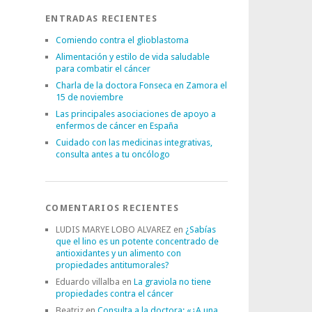
ENTRADAS RECIENTES
Comiendo contra el glioblastoma
Alimentación y estilo de vida saludable
para combatir el cáncer
Charla de la doctora Fonseca en Zamora el
15 de noviembre
Las principales asociaciones de apoyo a
enfermos de cáncer en España
Cuidado con las medicinas integrativas,
consulta antes a tu oncólogo
COMENTARIOS RECIENTES
LUDIS MARYE LOBO ALVAREZ
en
¿Sabías
que el lino es un potente concentrado de
antioxidantes y un alimento con
propiedades antitumorales?
Eduardo villalba
en
La graviola no tiene
propiedades contra el cáncer
Beatriz
en
Consulta a la doctora: «¿A una