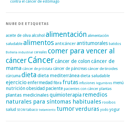
contra el cáncer de estómago
NUBE DE ETIQUETAS
alimentación
alcohol
aceite de oliva
alimentación
alimentos
antitumorales
anticáncer
saludable
batidos
comer para vencer al
cereales
Bollería industrial
Cáncer
cáncer
cáncer de
cáncer de colon
mama
cáncer de páncreas
cáncer de tiroides
cáncer de próstata
dieta
dieta mediterránea
dieta saludable
cúrcuma
frutas
ejercicio
enfermedad
fibra
menú
infusiones
legumbres
nutrición
obesidad
paciente
pacientes con cáncer
plantas
remedios
plantas medicinales
quimioterapia
naturales para síntomas habituales
rooibos
tumor
verduras
salud
yogur
tabaco
yodo
SEOM
tratamiento