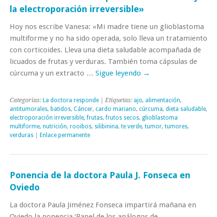
la electroporación irreversible»
Hoy nos escribe Vanesa: «Mi madre tiene un glioblastoma
multiforme y no ha sido operada, solo lleva un tratamiento
con corticoides. Lleva una dieta saludable acompañada de
licuados de frutas y verduras. También toma cápsulas de
cúrcuma y un extracto …
Sigue leyendo
→
Categorías:
La doctora responde
| Etiquetas:
ajo
,
alimentación
,
antitumorales
,
batidos
,
Cáncer
,
cardo mariano
,
cúrcuma
,
dieta saludable
,
electroporación irreversible
,
frutas
,
frutos secos
,
glioblastoma
multiforme
,
nutrición
,
rooibos
,
silibinina
,
te verde
,
tumor
,
tumores
,
verduras
|
Enlace permanente
Ponencia de la doctora Paula J. Fonseca en
Oviedo
La doctora Paula Jiménez Fonseca impartirá mañana en
Oviedo la ponencia ‘Papel de los análogos de