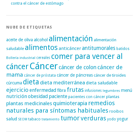
contra el cáncer de estómago
NUBE DE ETIQUETAS
alimentación
alcohol
aceite de oliva
alimentación
alimentos
antitumorales
anticáncer
saludable
batidos
comer para vencer al
cereales
Bollería industrial
Cáncer
cáncer
cáncer de
cáncer de colon
mama
cáncer de páncreas
cáncer de tiroides
cáncer de próstata
dieta
dieta mediterránea
dieta saludable
cúrcuma
frutas
ejercicio
enfermedad
fibra
menú
infusiones
legumbres
nutrición
obesidad
paciente
pacientes con cáncer
plantas
remedios
plantas medicinales
quimioterapia
naturales para síntomas habituales
rooibos
tumor
verduras
salud
yogur
tabaco
yodo
SEOM
tratamiento