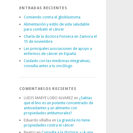
ENTRADAS RECIENTES
Comiendo contra el glioblastoma
Alimentación y estilo de vida saludable
para combatir el cáncer
Charla de la doctora Fonseca en Zamora el
15 de noviembre
Las principales asociaciones de apoyo a
enfermos de cáncer en España
Cuidado con las medicinas integrativas,
consulta antes a tu oncólogo
COMENTARIOS RECIENTES
LUDIS MARYE LOBO ALVAREZ
en
¿Sabías
que el lino es un potente concentrado de
antioxidantes y un alimento con
propiedades antitumorales?
Eduardo villalba
en
La graviola no tiene
propiedades contra el cáncer
Beatriz
en
Consulta a la doctora: «¿A una