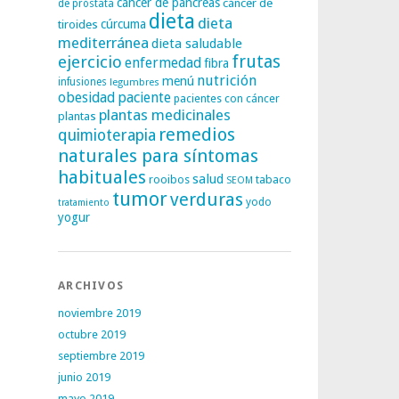
cáncer de páncreas
cáncer de
de próstata
dieta
dieta
tiroides
cúrcuma
mediterránea
dieta saludable
frutas
ejercicio
enfermedad
fibra
nutrición
menú
infusiones
legumbres
obesidad
paciente
pacientes con cáncer
plantas medicinales
plantas
remedios
quimioterapia
naturales para síntomas
habituales
salud
rooibos
tabaco
SEOM
tumor
verduras
yodo
tratamiento
yogur
ARCHIVOS
noviembre 2019
octubre 2019
septiembre 2019
junio 2019
mayo 2019