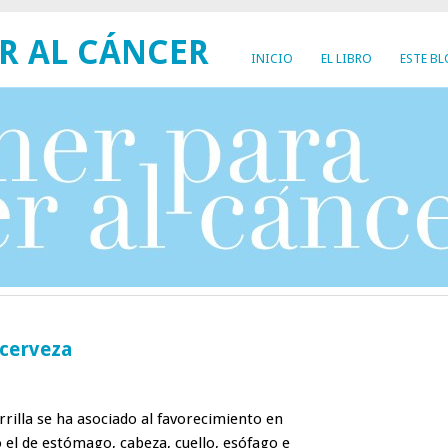
R AL CÁNCER
INICIO
EL LIBRO
ESTE B
 cerveza
rilla se ha asociado al favorecimiento en
 el de estómago, cabeza, cuello, esófago e