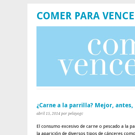
COMER PARA VENCE
¿Carne a la parrilla? Mejor, antes,
abril 15, 2014
por pelayogc
El consumo excesivo de carne o pescado a la par
la aparición de diversos tipos de cánceres como