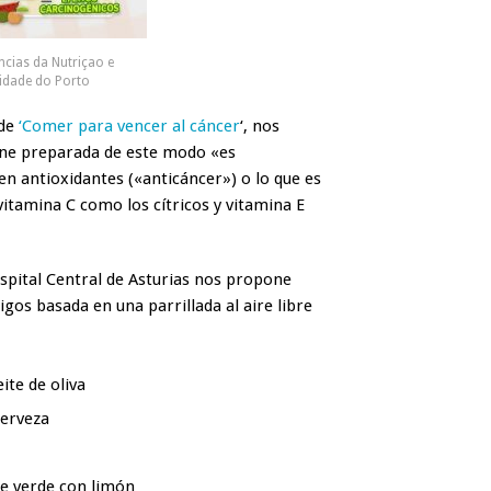
ncias da Nutriçao e
idade do Porto
 de
‘Comer para vencer al cáncer
‘, nos
ne preparada de este modo «es
 antioxidantes («anticáncer») o lo que es
itamina C como los cítricos y vitamina E
Hospital Central de Asturias nos propone
os basada en una parrillada al aire libre
ite de oliva
cerveza
te verde con limón