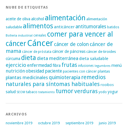
NUBE DE ETIQUETAS
alimentación
alcohol
aceite de oliva
alimentación
alimentos
antitumorales
anticáncer
saludable
batidos
comer para vencer al
cereales
Bollería industrial
Cáncer
cáncer
cáncer de
cáncer de colon
mama
cáncer de páncreas
cáncer de tiroides
cáncer de próstata
dieta
dieta mediterránea
dieta saludable
cúrcuma
frutas
ejercicio
enfermedad
fibra
menú
infusiones
legumbres
nutrición
obesidad
paciente
pacientes con cáncer
plantas
remedios
plantas medicinales
quimioterapia
naturales para síntomas habituales
rooibos
tumor
verduras
salud
yogur
tabaco
yodo
SEOM
tratamiento
ARCHIVOS
noviembre 2019
octubre 2019
septiembre 2019
junio 2019