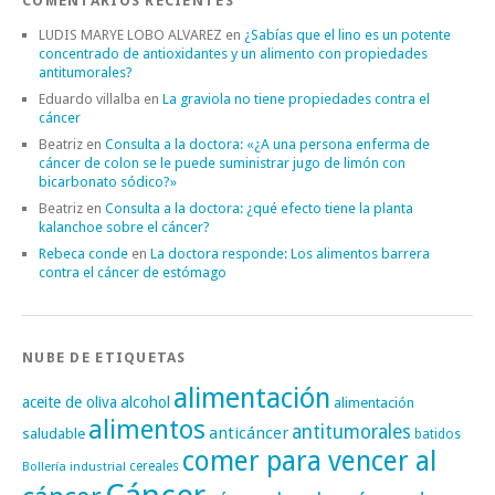
COMENTARIOS RECIENTES
LUDIS MARYE LOBO ALVAREZ
en
¿Sabías que el lino es un potente
concentrado de antioxidantes y un alimento con propiedades
antitumorales?
Eduardo villalba
en
La graviola no tiene propiedades contra el
cáncer
Beatriz
en
Consulta a la doctora: «¿A una persona enferma de
cáncer de colon se le puede suministrar jugo de limón con
bicarbonato sódico?»
Beatriz
en
Consulta a la doctora: ¿qué efecto tiene la planta
kalanchoe sobre el cáncer?
Rebeca conde
en
La doctora responde: Los alimentos barrera
contra el cáncer de estómago
NUBE DE ETIQUETAS
alimentación
alcohol
aceite de oliva
alimentación
alimentos
antitumorales
anticáncer
saludable
batidos
comer para vencer al
cereales
Bollería industrial