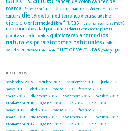
Cáncer
cáncer
cáncer de
cáncer de colon
mama
cáncer de páncreas
cáncer de tiroides
cáncer de próstata
dieta
dieta mediterránea
dieta saludable
cúrcuma
frutas
ejercicio
enfermedad
fibra
menú
infusiones
legumbres
nutrición
obesidad
paciente
pacientes con cáncer
plantas
remedios
plantas medicinales
quimioterapia
naturales para síntomas habituales
rooibos
tumor
verduras
salud
yogur
tabaco
yodo
SEOM
tratamiento
ARCHIVOS
noviembre 2019
octubre 2019
septiembre 2019
junio 2019
mayo 2019
abril 2019
marzo 2019
febrero 2019
enero 2019
diciembre 2018
noviembre 2018
octubre 2018
septiembre 2018
agosto 2018
julio 2018
junio 2018
mayo 2018
abril 2018
marzo 2018
febrero 2018
enero 2018
diciembre 2017
noviembre 2017
octubre 2017
septiembre 2017
agosto 2017
julio 2017
junio 2017