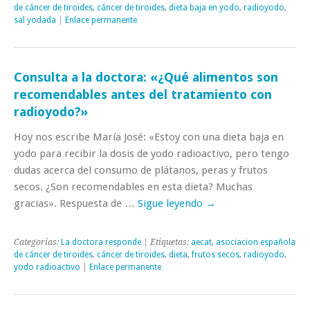
de cáncer de tiroides
,
cáncer de tiroides
,
dieta baja en yodo
,
radioyodo
,
sal yodada
|
Enlace permanente
Consulta a la doctora: «¿Qué alimentos son
recomendables antes del tratamiento con
radioyodo?»
Hoy nos escribe María José: «Estoy con una dieta baja en
yodo para recibir la dosis de yodo radioactivo, pero tengo
dudas acerca del consumo de plátanos, peras y frutos
secos. ¿Son recomendables en esta dieta? Muchas
gracias». Respuesta de …
Sigue leyendo
→
Categorías:
La doctora responde
| Etiquetas:
aecat
,
asociacion española
de cáncer de tiroides
,
cáncer de tiroides
,
dieta
,
frutos secos
,
radioyodo
,
yodo radioactivo
|
Enlace permanente