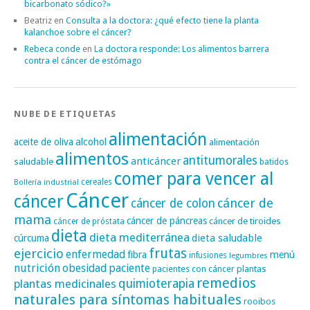
bicarbonato sódico?»
Beatriz
en
Consulta a la doctora: ¿qué efecto tiene la planta
kalanchoe sobre el cáncer?
Rebeca conde
en
La doctora responde: Los alimentos barrera
contra el cáncer de estómago
NUBE DE ETIQUETAS
alimentación
alcohol
aceite de oliva
alimentación
alimentos
antitumorales
anticáncer
saludable
batidos
comer para vencer al
cereales
Bollería industrial
Cáncer
cáncer
cáncer de
cáncer de colon
mama
cáncer de páncreas
cáncer de tiroides
cáncer de próstata
dieta
dieta mediterránea
dieta saludable
cúrcuma
frutas
ejercicio
enfermedad
fibra
menú
infusiones
legumbres
nutrición
obesidad
paciente
pacientes con cáncer
plantas
remedios
plantas medicinales
quimioterapia
naturales para síntomas habituales
rooibos