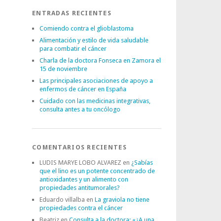
ENTRADAS RECIENTES
Comiendo contra el glioblastoma
Alimentación y estilo de vida saludable
para combatir el cáncer
Charla de la doctora Fonseca en Zamora el
15 de noviembre
Las principales asociaciones de apoyo a
enfermos de cáncer en España
Cuidado con las medicinas integrativas,
consulta antes a tu oncólogo
COMENTARIOS RECIENTES
LUDIS MARYE LOBO ALVAREZ
en
¿Sabías
que el lino es un potente concentrado de
antioxidantes y un alimento con
propiedades antitumorales?
Eduardo villalba
en
La graviola no tiene
propiedades contra el cáncer
Beatriz
en
Consulta a la doctora: «¿A una