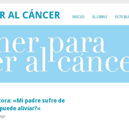
R AL CÁNCER
INICIO
EL LIBRO
ESTE B
tora: «Mi padre sufre de
 puede aliviar?»
yogc