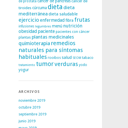
cáncer de páncreas
cáncer de
de próstata
dieta
dieta
tiroides
cúrcuma
mediterránea
dieta saludable
frutas
ejercicio
enfermedad
fibra
nutrición
menú
infusiones
legumbres
obesidad
paciente
pacientes con cáncer
plantas medicinales
plantas
remedios
quimioterapia
naturales para síntomas
habituales
salud
rooibos
tabaco
SEOM
tumor
verduras
yodo
tratamiento
yogur
ARCHIVOS
noviembre 2019
octubre 2019
septiembre 2019
junio 2019
mayo 2019