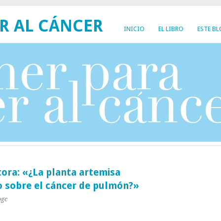
R AL CÁNCER
INICIO
EL LIBRO
ESTE B
tora: «¿La planta artemisa
o sobre el cáncer de pulmón?»
ogc