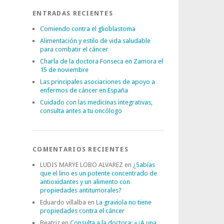
ENTRADAS RECIENTES
Comiendo contra el glioblastoma
Alimentación y estilo de vida saludable
para combatir el cáncer
Charla de la doctora Fonseca en Zamora el
15 de noviembre
Las principales asociaciones de apoyo a
enfermos de cáncer en España
Cuidado con las medicinas integrativas,
consulta antes a tu oncólogo
COMENTARIOS RECIENTES
LUDIS MARYE LOBO ALVAREZ
en
¿Sabías
que el lino es un potente concentrado de
antioxidantes y un alimento con
propiedades antitumorales?
Eduardo villalba
en
La graviola no tiene
propiedades contra el cáncer
Beatriz
en
Consulta a la doctora: «¿A una