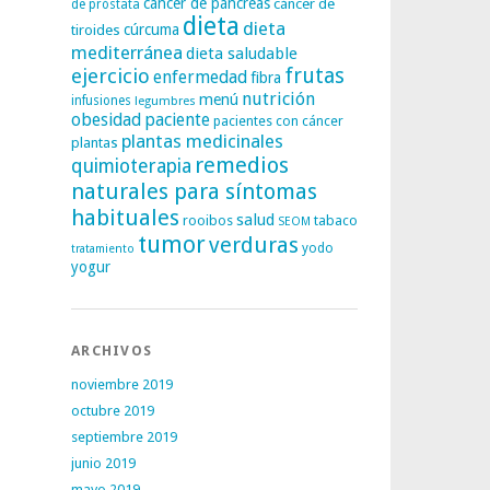
cáncer de páncreas
cáncer de
de próstata
dieta
dieta
tiroides
cúrcuma
mediterránea
dieta saludable
frutas
ejercicio
enfermedad
fibra
nutrición
menú
infusiones
legumbres
obesidad
paciente
pacientes con cáncer
plantas medicinales
plantas
remedios
quimioterapia
naturales para síntomas
habituales
salud
rooibos
tabaco
SEOM
tumor
verduras
yodo
tratamiento
yogur
ARCHIVOS
noviembre 2019
octubre 2019
septiembre 2019
junio 2019
mayo 2019