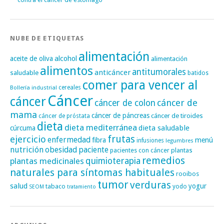
NUBE DE ETIQUETAS
alimentación
alcohol
aceite de oliva
alimentación
alimentos
antitumorales
anticáncer
saludable
batidos
comer para vencer al
cereales
Bollería industrial
Cáncer
cáncer
cáncer de
cáncer de colon
mama
cáncer de páncreas
cáncer de tiroides
cáncer de próstata
dieta
dieta mediterránea
dieta saludable
cúrcuma
frutas
ejercicio
enfermedad
fibra
menú
infusiones
legumbres
nutrición
obesidad
paciente
pacientes con cáncer
plantas
remedios
plantas medicinales
quimioterapia
naturales para síntomas habituales
rooibos
tumor
verduras
salud
yogur
tabaco
yodo
SEOM
tratamiento