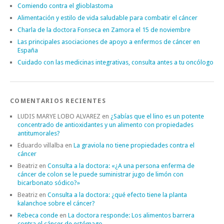
Comiendo contra el glioblastoma
Alimentación y estilo de vida saludable para combatir el cáncer
Charla de la doctora Fonseca en Zamora el 15 de noviembre
Las principales asociaciones de apoyo a enfermos de cáncer en
España
Cuidado con las medicinas integrativas, consulta antes a tu oncólogo
COMENTARIOS RECIENTES
LUDIS MARYE LOBO ALVAREZ
en
¿Sabías que el lino es un potente
concentrado de antioxidantes y un alimento con propiedades
antitumorales?
Eduardo villalba
en
La graviola no tiene propiedades contra el
cáncer
Beatriz
en
Consulta a la doctora: «¿A una persona enferma de
cáncer de colon se le puede suministrar jugo de limón con
bicarbonato sódico?»
Beatriz
en
Consulta a la doctora: ¿qué efecto tiene la planta
kalanchoe sobre el cáncer?
Rebeca conde
en
La doctora responde: Los alimentos barrera
contra el cáncer de estómago