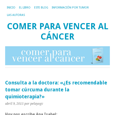
INICIO
EL LIBRO
ESTE BLOG
INFORMACIÓN POR TUMOR
LAS AUTORAS
COMER PARA VENCER AL
CÁNCER
Consulta a la doctora: «¿Es recomendable
tomar cúrcuma durante la
quimioterapia?»
abril 9, 2015
por pelayogc
Hoy nos escribe Ana Isabel: