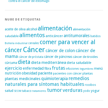
contra el cáncer de estómago
NUBE DE ETIQUETAS
alimentación
alcohol
aceite de oliva
alimentación
alimentos
antitumorales
anticáncer
saludable
batidos
comer para vencer al
cereales
Bollería industrial
Cáncer
cáncer
cáncer de
cáncer de colon
mama
cáncer de páncreas
cáncer de tiroides
cáncer de próstata
dieta
dieta mediterránea
dieta saludable
cúrcuma
frutas
ejercicio
enfermedad
fibra
menú
infusiones
legumbres
nutrición
obesidad
paciente
pacientes con cáncer
plantas
remedios
plantas medicinales
quimioterapia
naturales para síntomas habituales
rooibos
tumor
verduras
salud
yogur
tabaco
yodo
SEOM
tratamiento