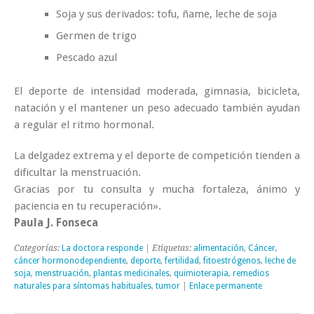
Soja y sus derivados: tofu, ñame, leche de soja
Germen de trigo
Pescado azul
El deporte de intensidad moderada, gimnasia, bicicleta,
natación y el mantener un peso adecuado también ayudan
a regular el ritmo hormonal.
La delgadez extrema y el deporte de competición tienden a
dificultar la menstruación.
Gracias por tu consulta y mucha fortaleza, ánimo y
paciencia en tu recuperación».
Paula J. Fonseca
Categorías:
La doctora responde
| Etiquetas:
alimentación
,
Cáncer
,
cáncer hormonodependiente
,
deporte
,
fertilidad
,
fitoestrógenos
,
leche de
soja
,
menstruación
,
plantas medicinales
,
quimioterapia
,
remedios
naturales para síntomas habituales
,
tumor
|
Enlace permanente