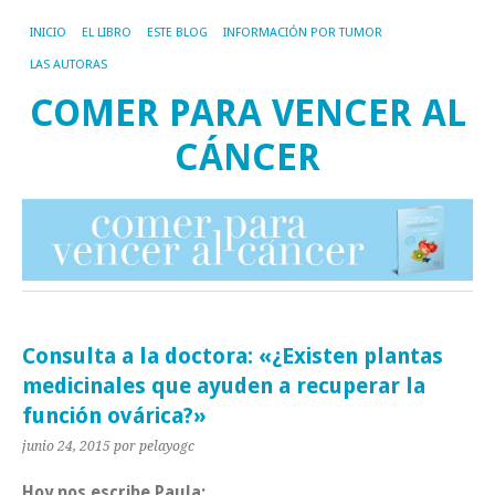
INICIO
EL LIBRO
ESTE BLOG
INFORMACIÓN POR TUMOR
LAS AUTORAS
COMER PARA VENCER AL
CÁNCER
Consulta a la doctora: «¿Existen plantas
medicinales que ayuden a recuperar la
función ovárica?»
junio 24, 2015
por pelayogc
Hoy nos escribe Paula: