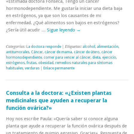
«Estimada doctora Fonseca, Tengo un cáncer
hormonodependiente. Me gustaría iniciar una dieta baja
en estrógenos, ya que son los causantes de mi
enfermedad. ¿Qué alimentos son bajos en estrógenos?
¿Sería útil acudir …
Sigue leyendo
→
Categorías:
La doctora responde
| Etiquetas:
alcohol
,
alimentación
,
antitumorales
,
Cáncer
,
cáncer de mama
,
cáncer de útero
,
cáncer
hormonodependiente
,
comer para vencer al cáncer
,
dieta
,
ejercicio
,
estrógenos
,
frutas
,
obesidad
,
remedios naturales para síntomas
habituales
,
verduras
|
Enlace permanente
Consulta a la doctora: «¿Existen plantas
medicinales que ayuden a recuperar la
función ovárica?»
Hoy nos escribe Paula: «Quería saber si conoce alguna
planta que ayude a recuperar la función ovárica después de
un tratamiento de quimio agresivo. Gracias». Respuesta de