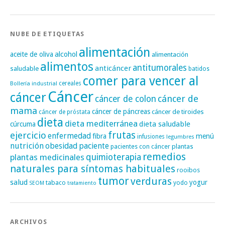
NUBE DE ETIQUETAS
alimentación
alcohol
aceite de oliva
alimentación
alimentos
antitumorales
anticáncer
saludable
batidos
comer para vencer al
cereales
Bollería industrial
Cáncer
cáncer
cáncer de
cáncer de colon
mama
cáncer de páncreas
cáncer de tiroides
cáncer de próstata
dieta
dieta mediterránea
dieta saludable
cúrcuma
frutas
ejercicio
enfermedad
fibra
menú
infusiones
legumbres
nutrición
obesidad
paciente
pacientes con cáncer
plantas
remedios
plantas medicinales
quimioterapia
naturales para síntomas habituales
rooibos
tumor
verduras
salud
yogur
tabaco
yodo
SEOM
tratamiento
ARCHIVOS