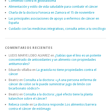
Comiendo contra el glioblastoma
Alimentación y estilo de vida saludable para combatir el cáncer
Charla de la doctora Fonseca en Zamora el 15 de noviembre
Las principales asociaciones de apoyo a enfermos de cáncer en
España
Cuidado con las medicinas integrativas, consulta antes a tu oncólogo
COMENTARIOS RECIENTES
LUDIS MARYE LOBO ALVAREZ
en
¿Sabías que el lino es un potente
concentrado de antioxidantes y un alimento con propiedades
antitumorales?
Eduardo villalba
en
La graviola no tiene propiedades contra el
cáncer
Beatriz
en
Consulta a la doctora: «¿A una persona enferma de
cáncer de colon se le puede suministrar jugo de limón con
bicarbonato sódico?»
Beatriz
en
Consulta a la doctora: ¿qué efecto tiene la planta
kalanchoe sobre el cáncer?
Rebeca conde
en
La doctora responde: Los alimentos barrera
contra el cáncer de estómago