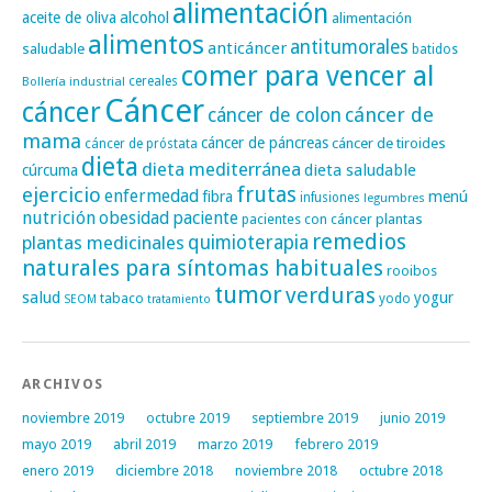
alimentación
alcohol
aceite de oliva
alimentación
alimentos
antitumorales
anticáncer
saludable
batidos
comer para vencer al
cereales
Bollería industrial
Cáncer
cáncer
cáncer de
cáncer de colon
mama
cáncer de páncreas
cáncer de tiroides
cáncer de próstata
dieta
dieta mediterránea
dieta saludable
cúrcuma
frutas
ejercicio
enfermedad
fibra
menú
infusiones
legumbres
nutrición
obesidad
paciente
pacientes con cáncer
plantas
remedios
plantas medicinales
quimioterapia
naturales para síntomas habituales
rooibos
tumor
verduras
salud
yogur
tabaco
yodo
SEOM
tratamiento
ARCHIVOS
noviembre 2019
octubre 2019
septiembre 2019
junio 2019
mayo 2019
abril 2019
marzo 2019
febrero 2019
enero 2019
diciembre 2018
noviembre 2018
octubre 2018