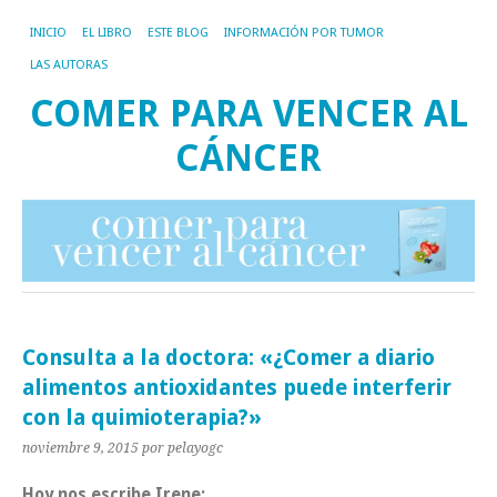
INICIO
EL LIBRO
ESTE BLOG
INFORMACIÓN POR TUMOR
LAS AUTORAS
COMER PARA VENCER AL
CÁNCER
Consulta a la doctora: «¿Comer a diario
alimentos antioxidantes puede interferir
con la quimioterapia?»
noviembre 9, 2015
por pelayogc
Hoy nos escribe Irene: