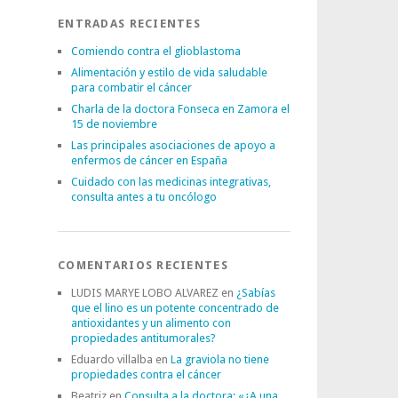
ENTRADAS RECIENTES
Comiendo contra el glioblastoma
Alimentación y estilo de vida saludable
para combatir el cáncer
Charla de la doctora Fonseca en Zamora el
15 de noviembre
Las principales asociaciones de apoyo a
enfermos de cáncer en España
Cuidado con las medicinas integrativas,
consulta antes a tu oncólogo
COMENTARIOS RECIENTES
LUDIS MARYE LOBO ALVAREZ
en
¿Sabías
que el lino es un potente concentrado de
antioxidantes y un alimento con
propiedades antitumorales?
Eduardo villalba
en
La graviola no tiene
propiedades contra el cáncer
Beatriz
en
Consulta a la doctora: «¿A una