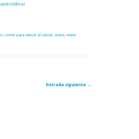
estrolibro/
ón
,
comer para vencer al cáncer
,
menú
,
menú
Entrada siguiente →