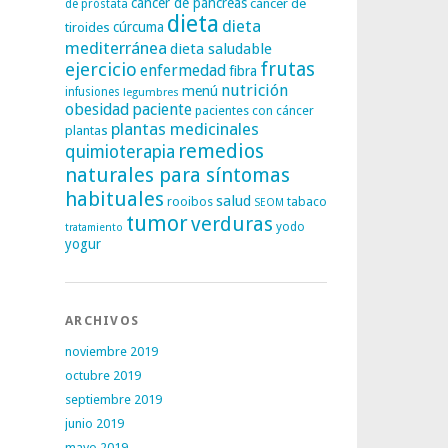
cáncer de páncreas
cáncer de
de próstata
dieta
dieta
tiroides
cúrcuma
mediterránea
dieta saludable
frutas
ejercicio
enfermedad
fibra
nutrición
menú
infusiones
legumbres
obesidad
paciente
pacientes con cáncer
plantas medicinales
plantas
remedios
quimioterapia
naturales para síntomas
habituales
salud
rooibos
tabaco
SEOM
tumor
verduras
yodo
tratamiento
yogur
ARCHIVOS
noviembre 2019
octubre 2019
septiembre 2019
junio 2019
mayo 2019