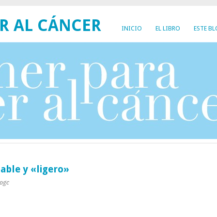
R AL CÁNCER
INICIO
EL LIBRO
ESTE B
able y «ligero»
yogc