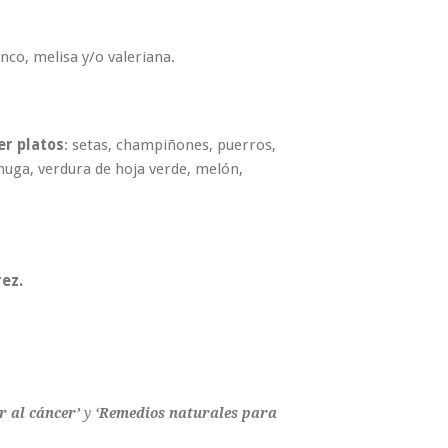
anco, melisa y/o valeriana.
er platos
: setas, champiñones, puerros,
huga, verdura de hoja verde, melón,
rez.
 al cáncer’
y
‘Remedios naturales para