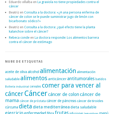
Eduardo villalba
en
La graviola no tiene propiedades contra el
cáncer
Beatriz
en
Consulta a la doctora: «¿A una persona enferma de
cáncer de colon se le puede suministrar jugo de limón con
bicarbonato sódico?»
Beatriz
en
Consulta a la doctora: ¿qué efecto tiene la planta
kalanchoe sobre el cáncer?
Rebeca conde
en
La doctora responde: Los alimentos barrera
contra el cáncer de estómago
NUBE DE ETIQUETAS
alimentación
alcohol
aceite de oliva
alimentación
alimentos
antitumorales
anticáncer
saludable
batidos
comer para vencer al
cereales
Bollería industrial
Cáncer
cáncer
cáncer de
cáncer de colon
mama
cáncer de páncreas
cáncer de tiroides
cáncer de próstata
dieta
dieta mediterránea
dieta saludable
cúrcuma
frutas
ejercicio
enfermedad
fibra
menú
infusiones
legumbres