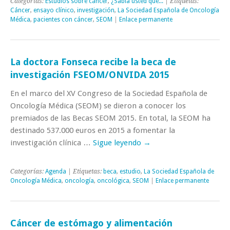
Categorías:
Estudios sobre cáncer
,
¿Sabía usted qué...
| Etiquetas:
Cáncer
,
ensayo clínico
,
investigación
,
La Sociedad Española de Oncología
Médica
,
pacientes con cáncer
,
SEOM
|
Enlace permanente
La doctora Fonseca recibe la beca de
investigación FSEOM/ONVIDA 2015
En el marco del XV Congreso de la Sociedad Española de
Oncología Médica (SEOM) se dieron a conocer los
premiados de las Becas SEOM 2015. En total, la SEOM ha
destinado 537.000 euros en 2015 a fomentar la
investigación clínica …
Sigue leyendo
→
Categorías:
Agenda
| Etiquetas:
beca
,
estudio
,
La Sociedad Española de
Oncología Médica
,
oncología
,
oncológica
,
SEOM
|
Enlace permanente
Cáncer de estómago y alimentación