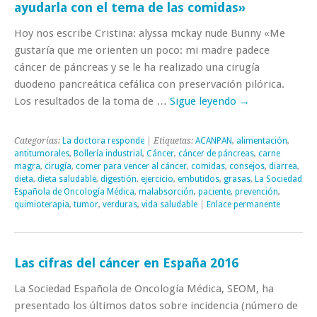
ayudarla con el tema de las comidas»
Hoy nos escribe Cristina: alyssa mckay nude Bunny «Me
gustaría que me orienten un poco: mi madre padece
cáncer de páncreas y se le ha realizado una cirugía
duodeno pancreática cefálica con preservación pilórica.
Los resultados de la toma de …
Sigue leyendo
→
Categorías:
La doctora responde
| Etiquetas:
ACANPAN
,
alimentación
,
antitumorales
,
Bollería industrial
,
Cáncer
,
cáncer de páncreas
,
carne
magra
,
cirugía
,
comer para vencer al cáncer
,
comidas
,
consejos
,
diarrea
,
dieta
,
dieta saludable
,
digestión
,
ejercicio
,
embutidos
,
grasas
,
La Sociedad
Española de Oncología Médica
,
malabsorción
,
paciente
,
prevención
,
quimioterapia
,
tumor
,
verduras
,
vida saludable
|
Enlace permanente
Las cifras del cáncer en España 2016
La Sociedad Española de Oncología Médica, SEOM, ha
presentado los últimos datos sobre incidencia (número de