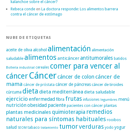
kalanchoe sobre el cáncer?
Rebeca conde
en
La doctora responde: Los alimentos barrera
contra el cáncer de estómago
NUBE DE ETIQUETAS
alimentación
alcohol
aceite de oliva
alimentación
alimentos
antitumorales
anticáncer
saludable
batidos
comer para vencer al
cereales
Bollería industrial
Cáncer
cáncer
cáncer de
cáncer de colon
mama
cáncer de páncreas
cáncer de tiroides
cáncer de próstata
dieta
dieta mediterránea
dieta saludable
cúrcuma
frutas
ejercicio
enfermedad
fibra
menú
infusiones
legumbres
nutrición
obesidad
paciente
pacientes con cáncer
plantas
remedios
plantas medicinales
quimioterapia
naturales para síntomas habituales
rooibos
tumor
verduras
salud
yogur
tabaco
yodo
SEOM
tratamiento