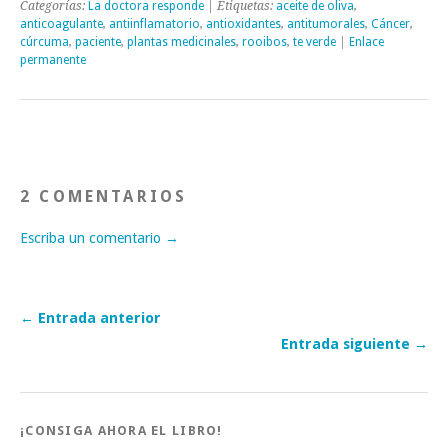
Categorías:
La doctora responde
| Etiquetas:
aceite de oliva
,
anticoagulante
,
antiinflamatorio
,
antioxidantes
,
antitumorales
,
Cáncer
,
cúrcuma
,
paciente
,
plantas medicinales
,
rooibos
,
te verde
|
Enlace
permanente
2 COMENTARIOS
Escriba un comentario →
← Entrada anterior
Entrada siguiente →
¡CONSIGA AHORA EL LIBRO!