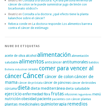
Beatriz
en
Consulta a la doctora: «¿A una persona enferma de
cáncer de colon se le puede suministrar jugo de limón con
bicarbonato sódico?»
Beatriz
en
Consulta a la doctora: ¿qué efecto tiene la planta
kalanchoe sobre el cáncer?
Rebeca conde
en
La doctora responde: Los alimentos barrera
contra el cáncer de estómago
NUBE DE ETIQUETAS
alimentación
alcohol
aceite de oliva
alimentación
alimentos
antitumorales
anticáncer
saludable
batidos
comer para vencer al
cereales
Bollería industrial
Cáncer
cáncer
cáncer de
cáncer de colon
mama
cáncer de páncreas
cáncer de tiroides
cáncer de próstata
dieta
dieta mediterránea
dieta saludable
cúrcuma
frutas
ejercicio
enfermedad
fibra
menú
infusiones
legumbres
nutrición
obesidad
paciente
pacientes con cáncer
plantas
remedios
plantas medicinales
quimioterapia