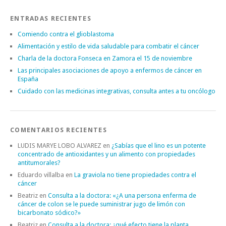
ENTRADAS RECIENTES
Comiendo contra el glioblastoma
Alimentación y estilo de vida saludable para combatir el cáncer
Charla de la doctora Fonseca en Zamora el 15 de noviembre
Las principales asociaciones de apoyo a enfermos de cáncer en
España
Cuidado con las medicinas integrativas, consulta antes a tu oncólogo
COMENTARIOS RECIENTES
LUDIS MARYE LOBO ALVAREZ
en
¿Sabías que el lino es un potente
concentrado de antioxidantes y un alimento con propiedades
antitumorales?
Eduardo villalba
en
La graviola no tiene propiedades contra el
cáncer
Beatriz
en
Consulta a la doctora: «¿A una persona enferma de
cáncer de colon se le puede suministrar jugo de limón con
bicarbonato sódico?»
Beatriz
en
Consulta a la doctora: ¿qué efecto tiene la planta