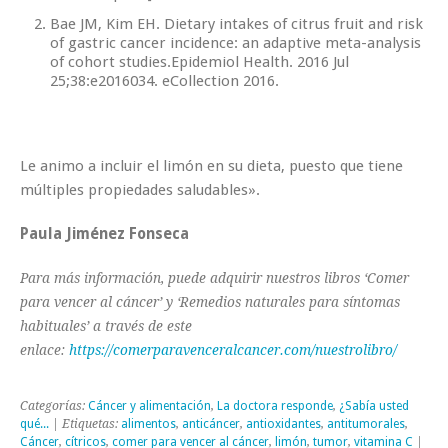
Bae JM, Kim EH. Dietary intakes of citrus fruit and risk
of gastric cancer incidence: an adaptive meta-analysis
of cohort studies.Epidemiol Health. 2016 Jul
25;38:e2016034. eCollection 2016.
Le animo a incluir el limón en su dieta, puesto que tiene
múltiples propiedades saludables».
Paula Jiménez Fonseca
Para más información, puede adquirir nuestros libros ‘Comer
para vencer al cáncer’ y ‘Remedios naturales para síntomas
habituales’ a través de este
enlace:
https://comerparavenceralcancer.com/nuestrolibro/
Categorías:
Cáncer y alimentación
,
La doctora responde
,
¿Sabía usted
qué...
| Etiquetas:
alimentos
,
anticáncer
,
antioxidantes
,
antitumorales
,
Cáncer
,
cítricos
,
comer para vencer al cáncer
,
limón
,
tumor
,
vitamina C
|