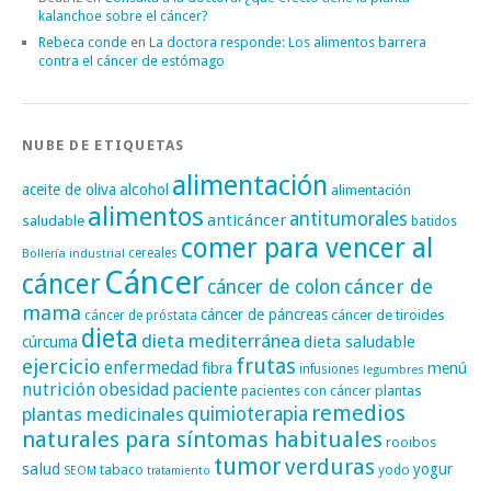
kalanchoe sobre el cáncer?
Rebeca conde
en
La doctora responde: Los alimentos barrera
contra el cáncer de estómago
NUBE DE ETIQUETAS
alimentación
alcohol
aceite de oliva
alimentación
alimentos
antitumorales
anticáncer
saludable
batidos
comer para vencer al
cereales
Bollería industrial
Cáncer
cáncer
cáncer de
cáncer de colon
mama
cáncer de páncreas
cáncer de tiroides
cáncer de próstata
dieta
dieta mediterránea
dieta saludable
cúrcuma
frutas
ejercicio
enfermedad
fibra
menú
infusiones
legumbres
nutrición
obesidad
paciente
pacientes con cáncer
plantas
remedios
plantas medicinales
quimioterapia
naturales para síntomas habituales
rooibos
tumor
verduras
salud
yogur
tabaco
yodo
SEOM
tratamiento