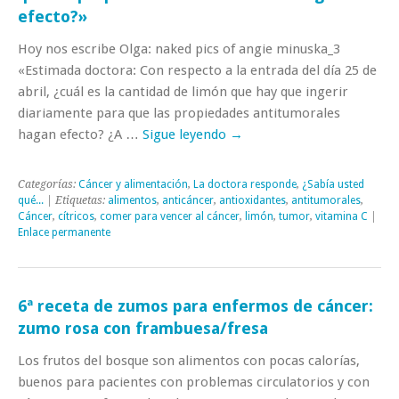
efecto?»
Hoy nos escribe Olga: naked pics of angie minuska_3
«Estimada doctora: Con respecto a la entrada del día 25 de
abril, ¿cuál es la cantidad de limón que hay que ingerir
diariamente para que las propiedades antitumorales
hagan efecto? ¿A …
Sigue leyendo
→
Categorías:
Cáncer y alimentación
,
La doctora responde
,
¿Sabía usted
qué...
| Etiquetas:
alimentos
,
anticáncer
,
antioxidantes
,
antitumorales
,
Cáncer
,
cítricos
,
comer para vencer al cáncer
,
limón
,
tumor
,
vitamina C
|
Enlace permanente
6ª receta de zumos para enfermos de cáncer:
zumo rosa con frambuesa/fresa
Los frutos del bosque son alimentos con pocas calorías,
buenos para pacientes con problemas circulatorios y con