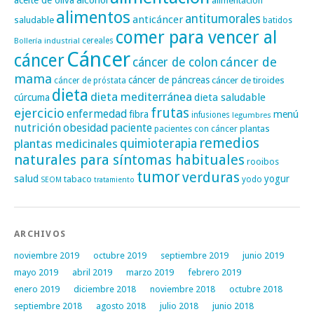
alcohol
aceite de oliva
alimentación
alimentos
antitumorales
anticáncer
saludable
batidos
comer para vencer al
cereales
Bollería industrial
Cáncer
cáncer
cáncer de
cáncer de colon
mama
cáncer de páncreas
cáncer de tiroides
cáncer de próstata
dieta
dieta mediterránea
dieta saludable
cúrcuma
frutas
ejercicio
enfermedad
fibra
menú
infusiones
legumbres
nutrición
obesidad
paciente
pacientes con cáncer
plantas
remedios
plantas medicinales
quimioterapia
naturales para síntomas habituales
rooibos
tumor
verduras
salud
yogur
tabaco
yodo
SEOM
tratamiento
ARCHIVOS
noviembre 2019
octubre 2019
septiembre 2019
junio 2019
mayo 2019
abril 2019
marzo 2019
febrero 2019
enero 2019
diciembre 2018
noviembre 2018
octubre 2018
septiembre 2018
agosto 2018
julio 2018
junio 2018