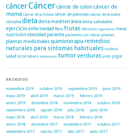
Cáncer
cáncer
cáncer de
cáncer de colon
mama
cáncer de páncreas
cáncer de tiroides
cáncer de próstata
dieta
dieta mediterránea
dieta saludable
cúrcuma
frutas
ejercicio
enfermedad
fibra
menú
infusiones
legumbres
nutrición
obesidad
paciente
pacientes con cáncer
plantas
remedios
plantas medicinales
quimioterapia
naturales para síntomas habituales
rooibos
tumor
verduras
salud
yogur
tabaco
yodo
SEOM
tratamiento
ARCHIVOS
noviembre 2019
octubre 2019
septiembre 2019
junio 2019
mayo 2019
abril 2019
marzo 2019
febrero 2019
enero 2019
diciembre 2018
noviembre 2018
octubre 2018
septiembre 2018
agosto 2018
julio 2018
junio 2018
mayo 2018
abril 2018
marzo 2018
febrero 2018
enero 2018
diciembre 2017
noviembre 2017
octubre 2017
septiembre 2017
agosto 2017
julio 2017
junio 2017