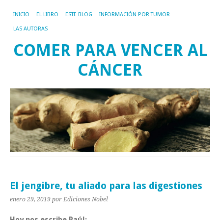
INICIO
EL LIBRO
ESTE BLOG
INFORMACIÓN POR TUMOR
LAS AUTORAS
COMER PARA VENCER AL
CÁNCER
El jengibre, tu aliado para las digestiones
enero 29, 2019
por Ediciones Nobel
Hoy nos escribe Raúl: