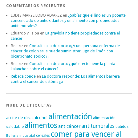
COMENTARIOS RECIENTES
LUDIS MARYE LOBO ALVAREZ
en
¿Sabías que el lino es un potente
concentrado de antioxidantes y un alimento con propiedades
antitumorales?
Eduardo villalba
en
La graviola no tiene propiedades contra el
cáncer
Beatriz
en
Consulta a la doctora: «¿A una persona enferma de
cáncer de colon se le puede suministrar jugo de limón con
bicarbonato sódico?»
Beatriz
en
Consulta a la doctora: ¿qué efecto tiene la planta
kalanchoe sobre el cáncer?
Rebeca conde
en
La doctora responde: Los alimentos barrera
contra el cáncer de estómago
NUBE DE ETIQUETAS
alimentación
alcohol
aceite de oliva
alimentación
alimentos
antitumorales
anticáncer
saludable
batidos
comer para vencer al
cereales
Bollería industrial