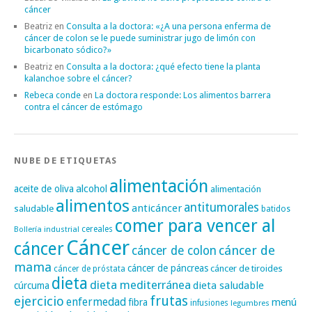
cáncer
Beatriz
en
Consulta a la doctora: «¿A una persona enferma de
cáncer de colon se le puede suministrar jugo de limón con
bicarbonato sódico?»
Beatriz
en
Consulta a la doctora: ¿qué efecto tiene la planta
kalanchoe sobre el cáncer?
Rebeca conde
en
La doctora responde: Los alimentos barrera
contra el cáncer de estómago
NUBE DE ETIQUETAS
alimentación
alcohol
aceite de oliva
alimentación
alimentos
antitumorales
anticáncer
saludable
batidos
comer para vencer al
cereales
Bollería industrial
Cáncer
cáncer
cáncer de
cáncer de colon
mama
cáncer de páncreas
cáncer de tiroides
cáncer de próstata
dieta
dieta mediterránea
dieta saludable
cúrcuma
frutas
ejercicio
enfermedad
fibra
menú
infusiones
legumbres