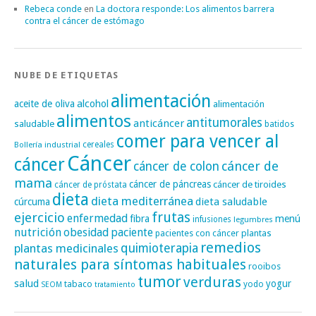
Rebeca conde
en
La doctora responde: Los alimentos barrera
contra el cáncer de estómago
NUBE DE ETIQUETAS
alimentación
alcohol
aceite de oliva
alimentación
alimentos
antitumorales
anticáncer
saludable
batidos
comer para vencer al
cereales
Bollería industrial
Cáncer
cáncer
cáncer de
cáncer de colon
mama
cáncer de páncreas
cáncer de tiroides
cáncer de próstata
dieta
dieta mediterránea
dieta saludable
cúrcuma
frutas
ejercicio
enfermedad
fibra
menú
infusiones
legumbres
nutrición
obesidad
paciente
pacientes con cáncer
plantas
remedios
plantas medicinales
quimioterapia
naturales para síntomas habituales
rooibos
tumor
verduras
salud
yogur
tabaco
yodo
SEOM
tratamiento