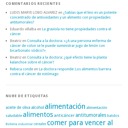
COMENTARIOS RECIENTES
LUDIS MARYE LOBO ALVAREZ
en
¿Sabías que el lino es un potente
concentrado de antioxidantes y un alimento con propiedades
antitumorales?
Eduardo villalba
en
La graviola no tiene propiedades contra el
cáncer
Beatriz
en
Consulta a la doctora: «¿A una persona enferma de
cáncer de colon se le puede suministrar jugo de limón con
bicarbonato sódico?»
Beatriz
en
Consulta a la doctora: ¿qué efecto tiene la planta
kalanchoe sobre el cáncer?
Rebeca conde
en
La doctora responde: Los alimentos barrera
contra el cáncer de estómago
NUBE DE ETIQUETAS
alimentación
alcohol
aceite de oliva
alimentación
alimentos
antitumorales
anticáncer
saludable
batidos
comer para vencer al
cereales
Bollería industrial