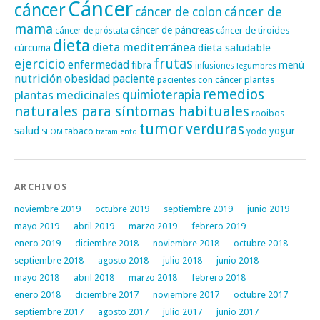
Cáncer
cáncer
cáncer de
cáncer de colon
mama
cáncer de páncreas
cáncer de tiroides
cáncer de próstata
dieta
dieta mediterránea
dieta saludable
cúrcuma
frutas
ejercicio
enfermedad
fibra
menú
infusiones
legumbres
nutrición
obesidad
paciente
pacientes con cáncer
plantas
remedios
plantas medicinales
quimioterapia
naturales para síntomas habituales
rooibos
tumor
verduras
salud
yogur
tabaco
yodo
SEOM
tratamiento
ARCHIVOS
noviembre 2019
octubre 2019
septiembre 2019
junio 2019
mayo 2019
abril 2019
marzo 2019
febrero 2019
enero 2019
diciembre 2018
noviembre 2018
octubre 2018
septiembre 2018
agosto 2018
julio 2018
junio 2018
mayo 2018
abril 2018
marzo 2018
febrero 2018
enero 2018
diciembre 2017
noviembre 2017
octubre 2017
septiembre 2017
agosto 2017
julio 2017
junio 2017