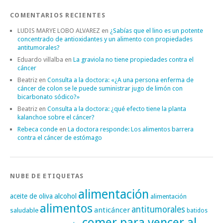
COMENTARIOS RECIENTES
LUDIS MARYE LOBO ALVAREZ
en
¿Sabías que el lino es un potente
concentrado de antioxidantes y un alimento con propiedades
antitumorales?
Eduardo villalba
en
La graviola no tiene propiedades contra el
cáncer
Beatriz
en
Consulta a la doctora: «¿A una persona enferma de
cáncer de colon se le puede suministrar jugo de limón con
bicarbonato sódico?»
Beatriz
en
Consulta a la doctora: ¿qué efecto tiene la planta
kalanchoe sobre el cáncer?
Rebeca conde
en
La doctora responde: Los alimentos barrera
contra el cáncer de estómago
NUBE DE ETIQUETAS
alimentación
alcohol
aceite de oliva
alimentación
alimentos
antitumorales
anticáncer
saludable
batidos
comer para vencer al