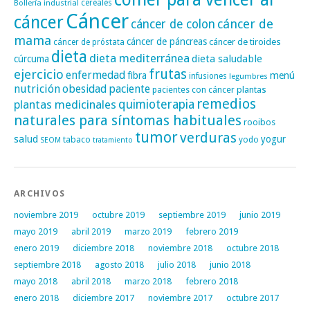
cereales
Bollería industrial
Cáncer
cáncer
cáncer de
cáncer de colon
mama
cáncer de páncreas
cáncer de tiroides
cáncer de próstata
dieta
dieta mediterránea
dieta saludable
cúrcuma
frutas
ejercicio
enfermedad
fibra
menú
infusiones
legumbres
nutrición
obesidad
paciente
pacientes con cáncer
plantas
remedios
plantas medicinales
quimioterapia
naturales para síntomas habituales
rooibos
tumor
verduras
salud
yogur
tabaco
yodo
SEOM
tratamiento
ARCHIVOS
noviembre 2019
octubre 2019
septiembre 2019
junio 2019
mayo 2019
abril 2019
marzo 2019
febrero 2019
enero 2019
diciembre 2018
noviembre 2018
octubre 2018
septiembre 2018
agosto 2018
julio 2018
junio 2018
mayo 2018
abril 2018
marzo 2018
febrero 2018
enero 2018
diciembre 2017
noviembre 2017
octubre 2017