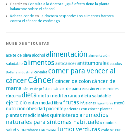
Beatriz
en
Consulta a la doctora: ¿qué efecto tiene la planta
kalanchoe sobre el cáncer?
Rebeca conde
en
La doctora responde: Los alimentos barrera
contra el cáncer de estómago
NUBE DE ETIQUETAS
alimentación
alcohol
aceite de oliva
alimentación
alimentos
antitumorales
anticáncer
saludable
batidos
comer para vencer al
cereales
Bollería industrial
Cáncer
cáncer
cáncer de
cáncer de colon
mama
cáncer de páncreas
cáncer de tiroides
cáncer de próstata
dieta
dieta mediterránea
dieta saludable
cúrcuma
frutas
ejercicio
enfermedad
fibra
menú
infusiones
legumbres
nutrición
obesidad
paciente
pacientes con cáncer
plantas
remedios
plantas medicinales
quimioterapia
naturales para síntomas habituales
rooibos
tumor
verduras
salud
yogur
tabaco
yodo
SEOM
tratamiento