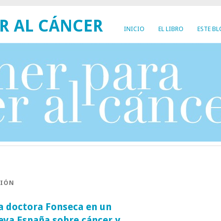
R AL CÁNCER
INICIO
EL LIBRO
ESTE B
CIÓN
a doctora Fonseca en un
eva España sobre cáncer y