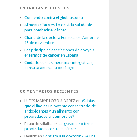
ENTRADAS RECIENTES
Comiendo contra el glioblastoma
Alimentación y estilo de vida saludable
para combatir el cáncer
Charla de la doctora Fonseca en Zamora el
15 de noviembre
Las principales asociaciones de apoyo a
enfermos de cáncer en España
Cuidado con las medicinas integrativas,
consulta antes a tu oncólogo
COMENTARIOS RECIENTES
LUDIS MARYE LOBO ALVAREZ
en
¿Sabías
que el lino es un potente concentrado de
antioxidantes y un alimento con
propiedades antitumorales?
Eduardo villalba
en
La graviola no tiene
propiedades contra el cáncer
Beatriz
en
Consulta a la doctora: «¿A una