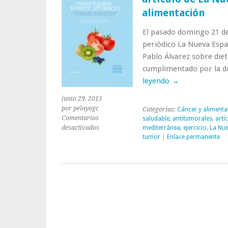
alimentación
El pasado domingo 21 de 
periódico La Nueva Espa
Pablo Álvarez sobre diet
cumplimentado por la d
leyendo
→
junio 29, 2015
por pelayogc
Categorías:
Cáncer y alimenta
Comentarios
saludable
,
antitumorales
,
artí
en
desactivados
mediterránea
,
ejercicio
,
La Nu
Colaboración
tumor
|
Enlace permanente
de
la
doctora
Fonseca
en
un
artículo
de
La