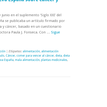
junio en el suplemento ‘Siglo XXI’ del
ña se publicaba un artículo firmado por
a y cáncer, basado en un cuestionario
octora Paula J. Fonseca. Con …
Sigue
ción
| Etiquetas:
alimentación
,
alimentación
culo
,
Cáncer
,
comer para vencer al cáncer
,
dieta
,
dieta
eva España
,
mala alimentación
,
plantas medicinales
,