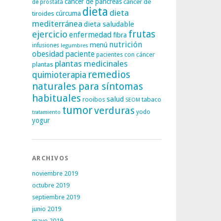
cáncer de páncreas
cáncer de
de próstata
dieta
dieta
tiroides
cúrcuma
mediterránea
dieta saludable
frutas
ejercicio
enfermedad
fibra
nutrición
menú
infusiones
legumbres
obesidad
paciente
pacientes con cáncer
plantas medicinales
plantas
remedios
quimioterapia
naturales para síntomas
habituales
salud
rooibos
tabaco
SEOM
tumor
verduras
yodo
tratamiento
yogur
ARCHIVOS
noviembre 2019
octubre 2019
septiembre 2019
junio 2019
mayo 2019