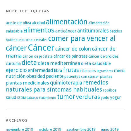
NUBE DE ETIQUETAS
alimentación
alcohol
aceite de oliva
alimentación
alimentos
antitumorales
anticáncer
saludable
batidos
comer para vencer al
cereales
Bollería industrial
Cáncer
cáncer
cáncer de
cáncer de colon
mama
cáncer de páncreas
cáncer de tiroides
cáncer de próstata
dieta
dieta mediterránea
dieta saludable
cúrcuma
frutas
ejercicio
enfermedad
fibra
menú
infusiones
legumbres
nutrición
obesidad
paciente
pacientes con cáncer
plantas
remedios
plantas medicinales
quimioterapia
naturales para síntomas habituales
rooibos
tumor
verduras
salud
yogur
tabaco
yodo
SEOM
tratamiento
ARCHIVOS
noviembre 2019
octubre 2019
septiembre 2019
junio 2019