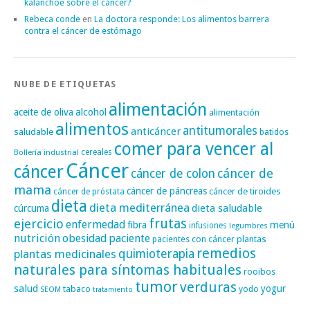
kalanchoe sobre el cáncer?
Rebeca conde
en
La doctora responde: Los alimentos barrera
contra el cáncer de estómago
NUBE DE ETIQUETAS
alimentación
alcohol
aceite de oliva
alimentación
alimentos
antitumorales
anticáncer
saludable
batidos
comer para vencer al
cereales
Bollería industrial
Cáncer
cáncer
cáncer de
cáncer de colon
mama
cáncer de páncreas
cáncer de tiroides
cáncer de próstata
dieta
dieta mediterránea
dieta saludable
cúrcuma
frutas
ejercicio
enfermedad
fibra
menú
infusiones
legumbres
nutrición
obesidad
paciente
pacientes con cáncer
plantas
remedios
plantas medicinales
quimioterapia
naturales para síntomas habituales
rooibos
tumor
verduras
salud
yogur
tabaco
yodo
SEOM
tratamiento