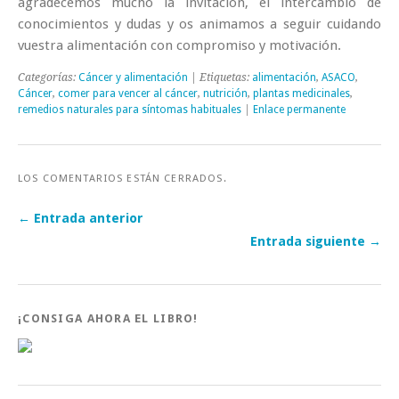
agradecemos mucho la invitación, el intercambio de
conocimientos y dudas y os animamos a seguir cuidando
vuestra alimentación con compromiso y motivación.
Categorías:
Cáncer y alimentación
| Etiquetas:
alimentación
,
ASACO
,
Cáncer
,
comer para vencer al cáncer
,
nutrición
,
plantas medicinales
,
remedios naturales para síntomas habituales
|
Enlace permanente
LOS COMENTARIOS ESTÁN CERRADOS.
← Entrada anterior
Entrada siguiente →
¡CONSIGA AHORA EL LIBRO!