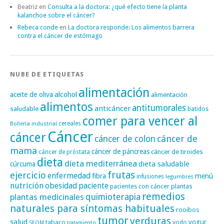
Beatriz
en
Consulta a la doctora: ¿qué efecto tiene la planta
kalanchoe sobre el cáncer?
Rebeca conde
en
La doctora responde: Los alimentos barrera
contra el cáncer de estómago
NUBE DE ETIQUETAS
alimentación
alcohol
aceite de oliva
alimentación
alimentos
antitumorales
anticáncer
saludable
batidos
comer para vencer al
cereales
Bollería industrial
Cáncer
cáncer
cáncer de
cáncer de colon
mama
cáncer de páncreas
cáncer de tiroides
cáncer de próstata
dieta
dieta mediterránea
dieta saludable
cúrcuma
frutas
ejercicio
enfermedad
fibra
menú
infusiones
legumbres
nutrición
obesidad
paciente
pacientes con cáncer
plantas
remedios
plantas medicinales
quimioterapia
naturales para síntomas habituales
rooibos
tumor
verduras
salud
yogur
tabaco
yodo
SEOM
tratamiento