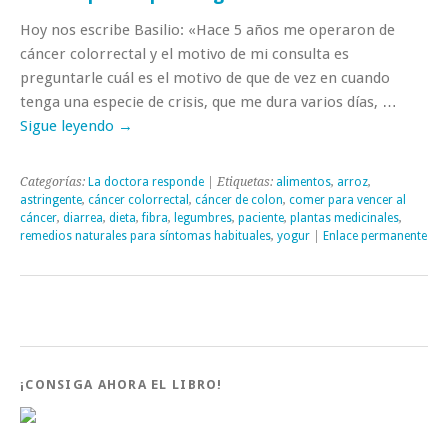
Hoy nos escribe Basilio: «Hace 5 años me operaron de
cáncer colorrectal y el motivo de mi consulta es
preguntarle cuál es el motivo de que de vez en cuando
tenga una especie de crisis, que me dura varios días, …
Sigue leyendo
→
Categorías:
La doctora responde
| Etiquetas:
alimentos
,
arroz
,
astringente
,
cáncer colorrectal
,
cáncer de colon
,
comer para vencer al
cáncer
,
diarrea
,
dieta
,
fibra
,
legumbres
,
paciente
,
plantas medicinales
,
remedios naturales para síntomas habituales
,
yogur
|
Enlace permanente
¡CONSIGA AHORA EL LIBRO!