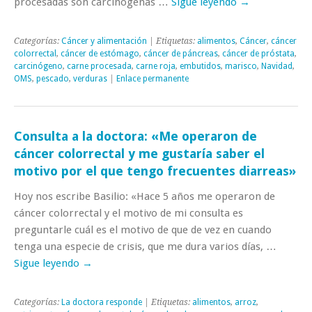
procesadas son carcinógenas …
Sigue leyendo
→
Categorías:
Cáncer y alimentación
| Etiquetas:
alimentos
,
Cáncer
,
cáncer
colorrectal
,
cáncer de estómago
,
cáncer de páncreas
,
cáncer de próstata
,
carcinógeno
,
carne procesada
,
carne roja
,
embutidos
,
marisco
,
Navidad
,
OMS
,
pescado
,
verduras
|
Enlace permanente
Consulta a la doctora: «Me operaron de
cáncer colorrectal y me gustaría saber el
motivo por el que tengo frecuentes diarreas»
Hoy nos escribe Basilio: «Hace 5 años me operaron de
cáncer colorrectal y el motivo de mi consulta es
preguntarle cuál es el motivo de que de vez en cuando
tenga una especie de crisis, que me dura varios días, …
Sigue leyendo
→
Categorías:
La doctora responde
| Etiquetas:
alimentos
,
arroz
,