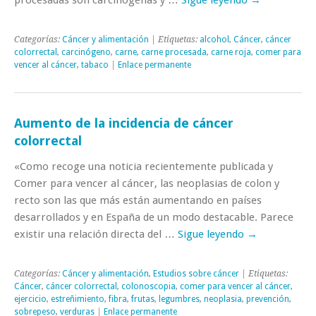
procesadas son carcinógenas y …
Sigue leyendo
→
Categorías:
Cáncer y alimentación
| Etiquetas:
alcohol
,
Cáncer
,
cáncer
colorrectal
,
carcinógeno
,
carne
,
carne procesada
,
carne roja
,
comer para
vencer al cáncer
,
tabaco
|
Enlace permanente
Aumento de la incidencia de cáncer
colorrectal
«Como recoge una noticia recientemente publicada y
Comer para vencer al cáncer, las neoplasias de colon y
recto son las que más están aumentando en países
desarrollados y en España de un modo destacable. Parece
existir una relación directa del …
Sigue leyendo
→
Categorías:
Cáncer y alimentación
,
Estudios sobre cáncer
| Etiquetas:
Cáncer
,
cáncer colorrectal
,
colonoscopia
,
comer para vencer al cáncer
,
ejercicio
,
estreñimiento
,
fibra
,
frutas
,
legumbres
,
neoplasia
,
prevención
,
sobrepeso
,
verduras
|
Enlace permanente