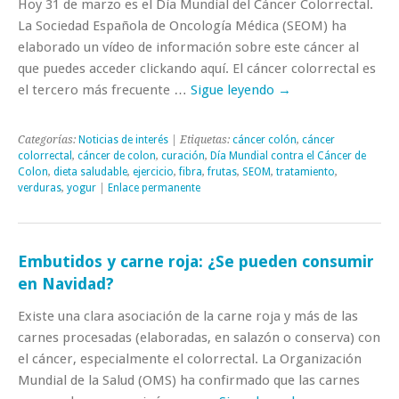
Hoy 31 de marzo es el Día Mundial del Cáncer Colorrectal.
La Sociedad Española de Oncología Médica (SEOM) ha
elaborado un vídeo de información sobre este cáncer al
que puedes acceder clickando aquí. El cáncer colorrectal es
el tercero más frecuente …
Sigue leyendo
→
Categorías:
Noticias de interés
| Etiquetas:
cáncer colón
,
cáncer
colorrectal
,
cáncer de colon
,
curación
,
Día Mundial contra el Cáncer de
Colon
,
dieta saludable
,
ejercicio
,
fibra
,
frutas
,
SEOM
,
tratamiento
,
verduras
,
yogur
|
Enlace permanente
Embutidos y carne roja: ¿Se pueden consumir
en Navidad?
Existe una clara asociación de la carne roja y más de las
carnes procesadas (elaboradas, en salazón o conserva) con
el cáncer, especialmente el colorrectal. La Organización
Mundial de la Salud (OMS) ha confirmado que las carnes