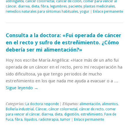
astringente
,
cáncer colorrectal
,
cáncer de colon
,
comer para vencer al
cáncer
,
diarrea
,
dieta
,
fibra
,
legumbres
,
paciente
,
plantas medicinales
,
remedios naturales para síntomas habituales
,
yogur
|
Enlace permanente
Consulta a la doctora: «Fui operada de cáncer
en el recto y sufro de estreñimiento. ¿Cómo
debería ser mi alimentación?»
Hoy nos escribe María Angélica: «Hace más de un año fui
operada de un cáncer en el recto, pero mi recuperación ha
sido dificultosa, ya que tengo periodos de mucho
estreñimiento en los que nada me ayuda a evacuar o a …
Sigue leyendo
→
Categorías:
La doctora responde
| Etiquetas:
alimentación
,
alimentos
,
Bollería industrial
,
Cáncer
,
cáncer colorrectal
,
cáncer de recto
,
comer
para vencer al cáncer
,
diarrea
,
dieta
,
digestión
,
estreñimiento
,
Fave de
Fuca
,
fibra
,
líquidos
,
radioterapia
,
tumor
|
Enlace permanente