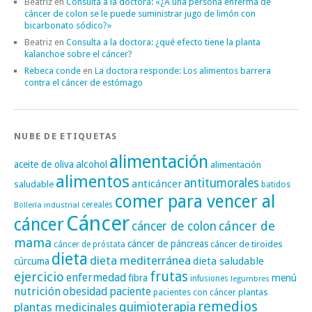
Beatriz
en
Consulta a la doctora: «¿A una persona enferma de
cáncer de colon se le puede suministrar jugo de limón con
bicarbonato sódico?»
Beatriz
en
Consulta a la doctora: ¿qué efecto tiene la planta
kalanchoe sobre el cáncer?
Rebeca conde
en
La doctora responde: Los alimentos barrera
contra el cáncer de estómago
NUBE DE ETIQUETAS
alimentación
alcohol
aceite de oliva
alimentación
alimentos
antitumorales
anticáncer
saludable
batidos
comer para vencer al
cereales
Bollería industrial
Cáncer
cáncer
cáncer de
cáncer de colon
mama
cáncer de páncreas
cáncer de tiroides
cáncer de próstata
dieta
dieta mediterránea
dieta saludable
cúrcuma
frutas
ejercicio
enfermedad
fibra
menú
infusiones
legumbres
nutrición
obesidad
paciente
pacientes con cáncer
plantas
remedios
plantas medicinales
quimioterapia