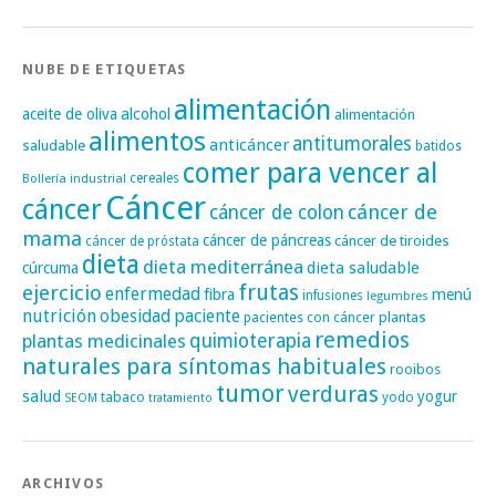
NUBE DE ETIQUETAS
alimentación
alcohol
aceite de oliva
alimentación
alimentos
antitumorales
anticáncer
saludable
batidos
comer para vencer al
cereales
Bollería industrial
Cáncer
cáncer
cáncer de
cáncer de colon
mama
cáncer de páncreas
cáncer de tiroides
cáncer de próstata
dieta
dieta mediterránea
dieta saludable
cúrcuma
frutas
ejercicio
enfermedad
fibra
menú
infusiones
legumbres
nutrición
obesidad
paciente
pacientes con cáncer
plantas
remedios
plantas medicinales
quimioterapia
naturales para síntomas habituales
rooibos
tumor
verduras
salud
yogur
tabaco
yodo
SEOM
tratamiento
ARCHIVOS