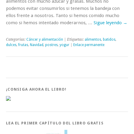
alimentos con mucho azúcar y grasas. Muchos no
podemos evitar consumirlos si tenemos la bandeja con
ellos frente a nosotros. Tanto si hemos comido mucho
como si hemos intentado moderarnos, …
Sigue leyendo
→
Categorías:
Cáncer y alimentación
| Etiquetas:
alimentos
,
batidos
,
dulces
,
frutas
,
Navidad
,
postres
,
yogur
|
Enlace permanente
¡CONSIGA AHORA EL LIBRO!
LEA EL PRIMER CAPÍTULO DEL LIBRO GRATIS