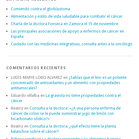
Comiendo contra el glioblastoma
Alimentación y estilo de vida saludable para combatir el cáncer
Charla de la doctora Fonseca en Zamora el 15 de noviembre
Las principales asociaciones de apoyo a enfermos de cáncer en
España
Cuidado con las medicinas integrativas, consulta antes a tu oncólogo
COMENTARIOS RECIENTES
LUDIS MARYE LOBO ALVAREZ
en
¿Sabías que el lino es un potente
concentrado de antioxidantes y un alimento con propiedades
antitumorales?
Eduardo villalba
en
La graviola no tiene propiedades contra el
cáncer
Beatriz
en
Consulta a la doctora: «¿A una persona enferma de
cáncer de colon se le puede suministrar jugo de limón con
bicarbonato sódico?»
Beatriz
en
Consulta a la doctora: ¿qué efecto tiene la planta
kalanchoe sobre el cáncer?
Rebeca conde
en
La doctora responde: Los alimentos barrera