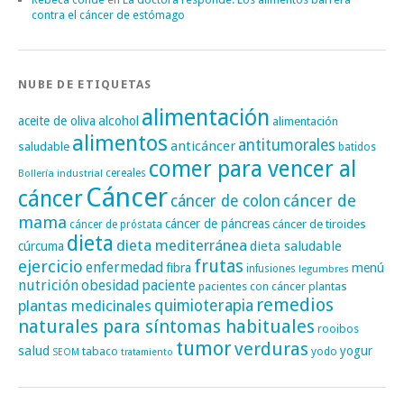
contra el cáncer de estómago
NUBE DE ETIQUETAS
alimentación
alcohol
aceite de oliva
alimentación
alimentos
antitumorales
anticáncer
saludable
batidos
comer para vencer al
cereales
Bollería industrial
Cáncer
cáncer
cáncer de
cáncer de colon
mama
cáncer de páncreas
cáncer de tiroides
cáncer de próstata
dieta
dieta mediterránea
dieta saludable
cúrcuma
frutas
ejercicio
enfermedad
fibra
menú
infusiones
legumbres
nutrición
obesidad
paciente
pacientes con cáncer
plantas
remedios
plantas medicinales
quimioterapia
naturales para síntomas habituales
rooibos
tumor
verduras
salud
yogur
tabaco
yodo
SEOM
tratamiento