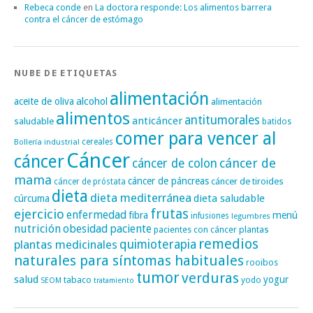
Rebeca conde
en
La doctora responde: Los alimentos barrera
contra el cáncer de estómago
NUBE DE ETIQUETAS
alimentación
alcohol
aceite de oliva
alimentación
alimentos
antitumorales
anticáncer
saludable
batidos
comer para vencer al
cereales
Bollería industrial
Cáncer
cáncer
cáncer de
cáncer de colon
mama
cáncer de páncreas
cáncer de tiroides
cáncer de próstata
dieta
dieta mediterránea
dieta saludable
cúrcuma
frutas
ejercicio
enfermedad
fibra
menú
infusiones
legumbres
nutrición
obesidad
paciente
pacientes con cáncer
plantas
remedios
plantas medicinales
quimioterapia
naturales para síntomas habituales
rooibos
tumor
verduras
salud
yogur
tabaco
yodo
SEOM
tratamiento