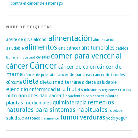
contra el cáncer de estómago
NUBE DE ETIQUETAS
alimentación
alcohol
aceite de oliva
alimentación
alimentos
antitumorales
anticáncer
saludable
batidos
comer para vencer al
cereales
Bollería industrial
Cáncer
cáncer
cáncer de
cáncer de colon
mama
cáncer de páncreas
cáncer de tiroides
cáncer de próstata
dieta
dieta mediterránea
dieta saludable
cúrcuma
frutas
ejercicio
enfermedad
fibra
menú
infusiones
legumbres
nutrición
obesidad
paciente
pacientes con cáncer
plantas
remedios
plantas medicinales
quimioterapia
naturales para síntomas habituales
rooibos
tumor
verduras
salud
yogur
tabaco
yodo
SEOM
tratamiento