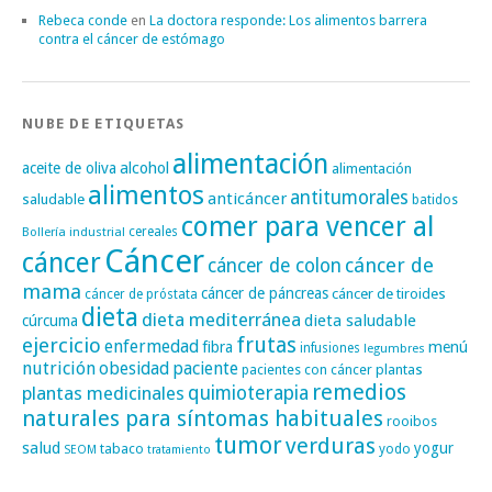
Rebeca conde
en
La doctora responde: Los alimentos barrera
contra el cáncer de estómago
NUBE DE ETIQUETAS
alimentación
alcohol
aceite de oliva
alimentación
alimentos
antitumorales
anticáncer
saludable
batidos
comer para vencer al
cereales
Bollería industrial
Cáncer
cáncer
cáncer de
cáncer de colon
mama
cáncer de páncreas
cáncer de tiroides
cáncer de próstata
dieta
dieta mediterránea
dieta saludable
cúrcuma
frutas
ejercicio
enfermedad
fibra
menú
infusiones
legumbres
nutrición
obesidad
paciente
pacientes con cáncer
plantas
remedios
plantas medicinales
quimioterapia
naturales para síntomas habituales
rooibos
tumor
verduras
salud
yogur
tabaco
yodo
SEOM
tratamiento