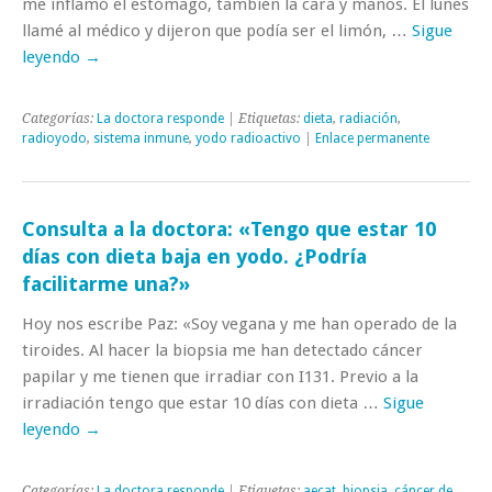
me inflamó el estómago, también la cara y manos. El lunes
llamé al médico y dijeron que podía ser el limón, …
Sigue
leyendo
→
Categorías:
La doctora responde
| Etiquetas:
dieta
,
radiación
,
radioyodo
,
sistema inmune
,
yodo radioactivo
|
Enlace permanente
Consulta a la doctora: «Tengo que estar 10
días con dieta baja en yodo. ¿Podría
facilitarme una?»
Hoy nos escribe Paz: «Soy vegana y me han operado de la
tiroides. Al hacer la biopsia me han detectado cáncer
papilar y me tienen que irradiar con I131. Previo a la
irradiación tengo que estar 10 días con dieta …
Sigue
leyendo
→
Categorías:
La doctora responde
| Etiquetas:
aecat
,
biopsia
,
cáncer de