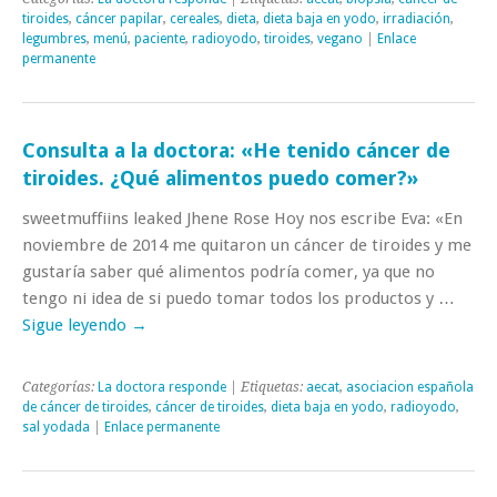
tiroides
,
cáncer papilar
,
cereales
,
dieta
,
dieta baja en yodo
,
irradiación
,
legumbres
,
menú
,
paciente
,
radioyodo
,
tiroides
,
vegano
|
Enlace
permanente
Consulta a la doctora: «He tenido cáncer de
tiroides. ¿Qué alimentos puedo comer?»
sweetmuffiins leaked Jhene Rose Hoy nos escribe Eva: «En
noviembre de 2014 me quitaron un cáncer de tiroides y me
gustaría saber qué alimentos podría comer, ya que no
tengo ni idea de si puedo tomar todos los productos y …
Sigue leyendo
→
Categorías:
La doctora responde
| Etiquetas:
aecat
,
asociacion española
de cáncer de tiroides
,
cáncer de tiroides
,
dieta baja en yodo
,
radioyodo
,
sal yodada
|
Enlace permanente