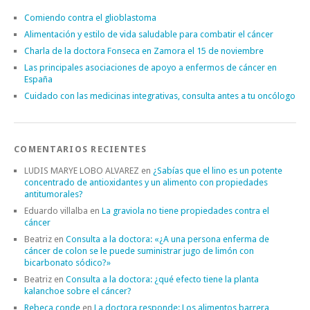
Comiendo contra el glioblastoma
Alimentación y estilo de vida saludable para combatir el cáncer
Charla de la doctora Fonseca en Zamora el 15 de noviembre
Las principales asociaciones de apoyo a enfermos de cáncer en
España
Cuidado con las medicinas integrativas, consulta antes a tu oncólogo
COMENTARIOS RECIENTES
LUDIS MARYE LOBO ALVAREZ
en
¿Sabías que el lino es un potente
concentrado de antioxidantes y un alimento con propiedades
antitumorales?
Eduardo villalba
en
La graviola no tiene propiedades contra el
cáncer
Beatriz
en
Consulta a la doctora: «¿A una persona enferma de
cáncer de colon se le puede suministrar jugo de limón con
bicarbonato sódico?»
Beatriz
en
Consulta a la doctora: ¿qué efecto tiene la planta
kalanchoe sobre el cáncer?
Rebeca conde
en
La doctora responde: Los alimentos barrera