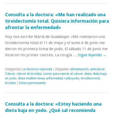
Consulta a la doctora: «Me han realizado una
tiroidectomía total. Quisiera información para
afrontar la enfermedad»
Hoy nos escribe María de Guadalupe: «Me realizaron una
tiroidectomía total el 11 de mayo y el lunes 6 de junio me
dieron mi primera toma de yodo. El sábado 11 de junio me
hicieron mi primer rastreo. La cirugía …
Sigue leyendo
→
Categorías:
La doctora responde
| Etiquetas:
alimentación
,
anticáncer
,
Cáncer
,
cáncer de tiroides
,
comer para vencer al cáncer
,
dieta
,
dieta baja
en yodo
,
dieta mediterránea
,
enfermedad
,
radioyodo
,
tiroidectomía
,
tiroides
|
Enlace permanente
Consulta a la doctora: «Estoy haciendo una
dieta baja en yodo. ¿Qué sal recomienda