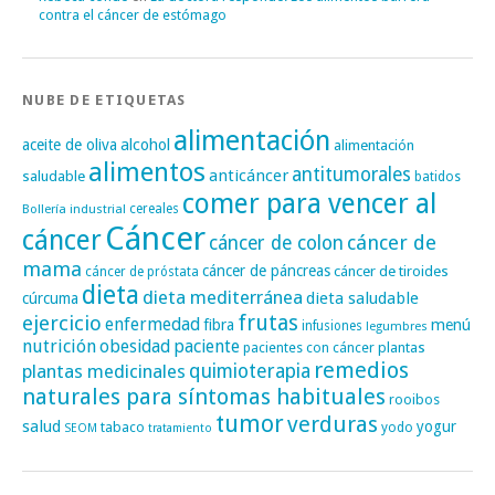
contra el cáncer de estómago
NUBE DE ETIQUETAS
alimentación
alcohol
aceite de oliva
alimentación
alimentos
antitumorales
anticáncer
saludable
batidos
comer para vencer al
cereales
Bollería industrial
Cáncer
cáncer
cáncer de
cáncer de colon
mama
cáncer de páncreas
cáncer de tiroides
cáncer de próstata
dieta
dieta mediterránea
dieta saludable
cúrcuma
frutas
ejercicio
enfermedad
fibra
menú
infusiones
legumbres
nutrición
obesidad
paciente
pacientes con cáncer
plantas
remedios
plantas medicinales
quimioterapia
naturales para síntomas habituales
rooibos
tumor
verduras
salud
yogur
tabaco
yodo
SEOM
tratamiento