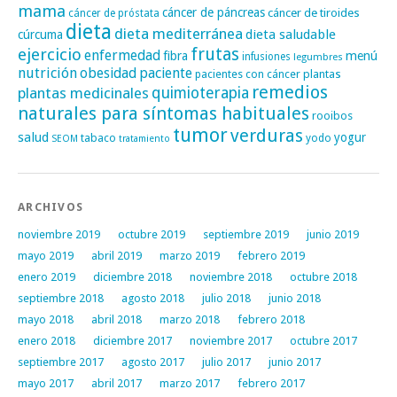
mama
cáncer de páncreas
cáncer de tiroides
cáncer de próstata
dieta
dieta mediterránea
dieta saludable
cúrcuma
frutas
ejercicio
enfermedad
fibra
menú
infusiones
legumbres
nutrición
obesidad
paciente
pacientes con cáncer
plantas
remedios
plantas medicinales
quimioterapia
naturales para síntomas habituales
rooibos
tumor
verduras
salud
yogur
tabaco
yodo
SEOM
tratamiento
ARCHIVOS
noviembre 2019
octubre 2019
septiembre 2019
junio 2019
mayo 2019
abril 2019
marzo 2019
febrero 2019
enero 2019
diciembre 2018
noviembre 2018
octubre 2018
septiembre 2018
agosto 2018
julio 2018
junio 2018
mayo 2018
abril 2018
marzo 2018
febrero 2018
enero 2018
diciembre 2017
noviembre 2017
octubre 2017
septiembre 2017
agosto 2017
julio 2017
junio 2017
mayo 2017
abril 2017
marzo 2017
febrero 2017