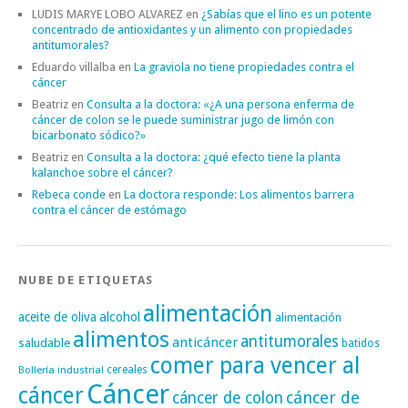
LUDIS MARYE LOBO ALVAREZ
en
¿Sabías que el lino es un potente
concentrado de antioxidantes y un alimento con propiedades
antitumorales?
Eduardo villalba
en
La graviola no tiene propiedades contra el
cáncer
Beatriz
en
Consulta a la doctora: «¿A una persona enferma de
cáncer de colon se le puede suministrar jugo de limón con
bicarbonato sódico?»
Beatriz
en
Consulta a la doctora: ¿qué efecto tiene la planta
kalanchoe sobre el cáncer?
Rebeca conde
en
La doctora responde: Los alimentos barrera
contra el cáncer de estómago
NUBE DE ETIQUETAS
alimentación
alcohol
aceite de oliva
alimentación
alimentos
antitumorales
anticáncer
saludable
batidos
comer para vencer al
cereales
Bollería industrial
Cáncer
cáncer
cáncer de
cáncer de colon