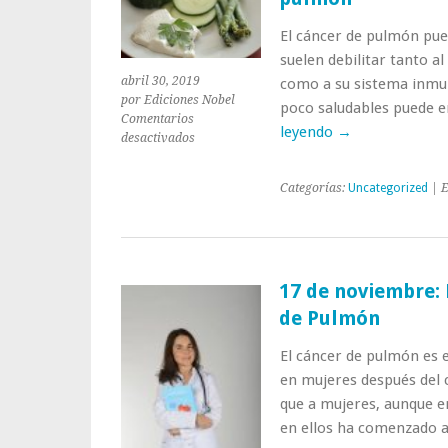
El cáncer de pulmón pue
suelen debilitar tanto a
abril 30, 2019
como a su sistema inmun
por Ediciones Nobel
poco saludables puede e
Comentarios
leyendo
→
en
desactivados
Cómo
alimentarte
Categorías:
Uncategorized
| E
bien
si
sufres
cáncer
de
17 de noviembre: 
pulmón
de Pulmón
El cáncer de pulmón es 
en mujeres después del
que a mujeres, aunque e
en ellos ha comenzado 