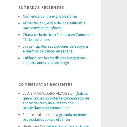
ENTRADAS RECIENTES
Comiendo contra el glioblastoma
Alimentación y estilo de vida saludable
para combatir el cáncer
Charla de la doctora Fonseca en Zamora el
15 de noviembre
Las principales asociaciones de apoyo a
enfermos de cáncer en España
Cuidado con las medicinas integrativas,
consulta antes a tu oncólogo
COMENTARIOS RECIENTES
LUDIS MARYE LOBO ALVAREZ
en
¿Sabías
que el lino es un potente concentrado de
antioxidantes y un alimento con
propiedades antitumorales?
Eduardo villalba
en
La graviola no tiene
propiedades contra el cáncer
Beatriz
en
Consulta a la doctora: «¿A una