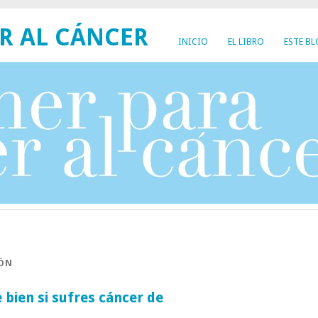
R AL CÁNCER
INICIO
EL LIBRO
ESTE B
ÓN
bien si sufres cáncer de