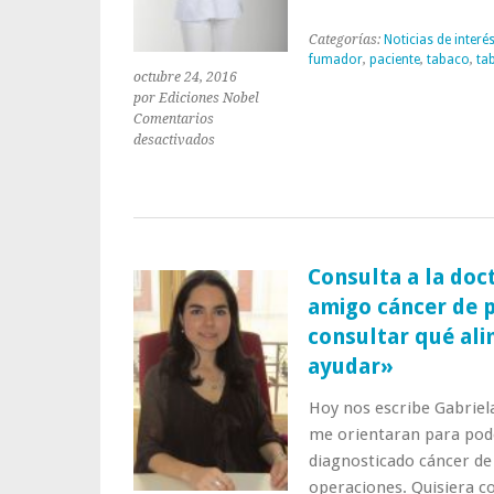
Categorías:
Noticias de interé
fumador
,
paciente
,
tabaco
,
ta
octubre 24, 2016
por Ediciones Nobel
Comentarios
en
desactivados
17
de
noviembre:
Día
Internacional
del
Consulta a la doc
Cáncer
amigo cáncer de p
de
Pulmón
consultar qué ali
ayudar»
Hoy nos escribe Gabriela
me orientaran para pod
diagnosticado cáncer de
operaciones. Quisiera c