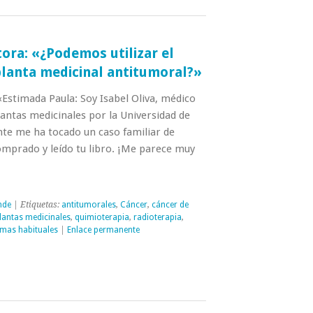
tora: «¿Podemos utilizar el
anta medicinal antitumoral?»
«Estimada Paula: Soy Isabel Oliva, médico
lantas medicinales por la Universidad de
te me ha tocado un caso familiar de
mprado y leído tu libro. ¡Me parece muy
nde
| Etiquetas:
antitumorales
,
Cáncer
,
cáncer de
lantas medicinales
,
quimioterapia
,
radioterapia
,
omas habituales
|
Enlace permanente