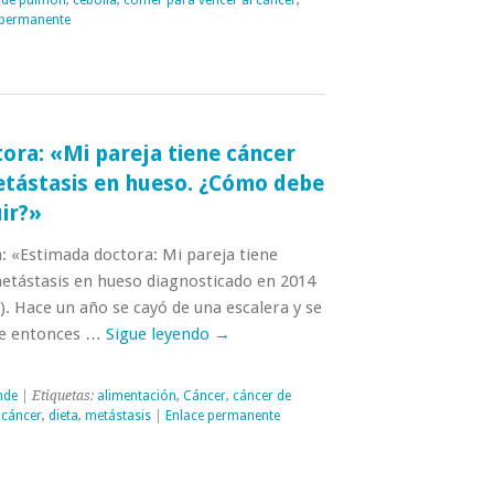
 permanente
tora: «Mi pareja tiene cáncer
tástasis en hueso. ¿Cómo debe
uir?»
: «Estimada doctora: Mi pareja tiene
etástasis en hueso diagnosticado en 2014
o). Hace un año se cayó de una escalera y se
sde entonces …
Sigue leyendo
→
nde
| Etiquetas:
alimentación
,
Cáncer
,
cáncer de
 cáncer
,
dieta
,
metástasis
|
Enlace permanente