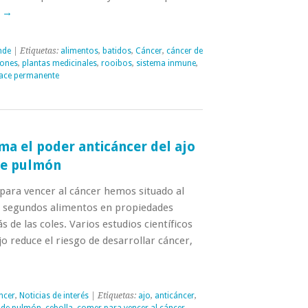
o
→
nde
| Etiquetas:
alimentos
,
batidos
,
Cáncer
,
cáncer de
iones
,
plantas medicinales
,
rooibos
,
sistema inmune
,
ace permanente
ma el poder anticáncer del ajo
de pulmón
para vencer al cáncer hemos situado al
os segundos alimentos en propiedades
 de las coles. Varios estudios científicos
o reduce el riesgo de desarrollar cáncer,
ncer
,
Noticias de interés
| Etiquetas:
ajo
,
anticáncer
,
 de pulmón
,
cebolla
,
comer para vencer al cáncer
,