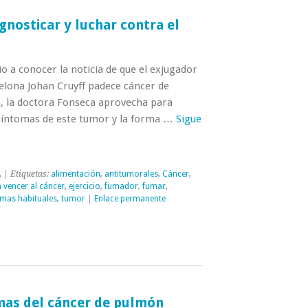
gnosticar y luchar contra el
 a conocer la noticia de que el exjugador
elona Johan Cruyff padece cáncer de
, la doctora Fonseca aprovecha para
 síntomas de este tumor y la forma …
Sigue
.
| Etiquetas:
alimentación
,
antitumorales
,
Cáncer
,
 vencer al cáncer
,
ejercicio
,
fumador
,
fumar
,
omas habituales
,
tumor
|
Enlace permanente
mas del cáncer de pulmón