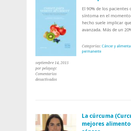
el
cáncer
El 90% de los pacientes
de
síntoma en el momento 
pulmón
hecho suele implicar qu
avanzada. Más de un 20
Categorías:
Cáncer y alimenta
permanente
septiembre 14, 2015
por pelayogc
Comentarios
en
desactivados
Principales
síntomas
del
cáncer
de
pulmón
La cúrcuma (Curcu
mejores alimentos