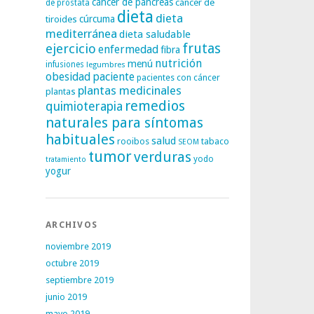
cáncer de páncreas
cáncer de
de próstata
dieta
dieta
tiroides
cúrcuma
mediterránea
dieta saludable
frutas
ejercicio
enfermedad
fibra
nutrición
menú
infusiones
legumbres
obesidad
paciente
pacientes con cáncer
plantas medicinales
plantas
remedios
quimioterapia
naturales para síntomas
habituales
salud
rooibos
tabaco
SEOM
tumor
verduras
yodo
tratamiento
yogur
ARCHIVOS
noviembre 2019
octubre 2019
septiembre 2019
junio 2019
mayo 2019