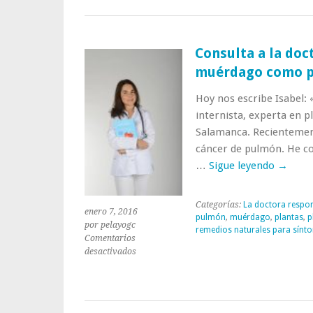
Consulta a la doc
muérdago como pl
Hoy nos escribe Isabel: 
internista, experta en p
Salamanca. Recientemen
cáncer de pulmón. He co
…
Sigue leyendo
→
Categorías:
La doctora respo
enero 7, 2016
pulmón
,
muérdago
,
plantas
,
p
por pelayogc
remedios naturales para sínt
Comentarios
en
desactivados
Consulta
a
la
doctora: