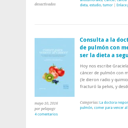
en
desactivados
dieta
,
estudio
,
tumor
|
Enlace
Un
estudio
confirma
el
poder
anticáncer
Consulta a la doc
del
de pulmón con me
ajo
frente
ser la dieta a seg
al
cáncer
Hoy nos escribe Graciela
de
cáncer de pulmón con m
pulmón
(le dieron radio y quimi
fracturó la pelvis, y de
Categorías:
La doctora respo
mayo 10, 2016
pulmón
,
comer para vencer al
por pelayogc
4 comentarios