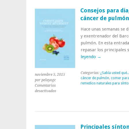
«¿Podemos
utilizar
Consejos para dia
el
cáncer de pulmón
muérdago
como
Hace unas semanas se dio
planta
medicinal
y exentrenador del Barc
antitumoral?»
pulmón. En esta entrada
repasar los principales
leyendo
→
Categorías:
¿Sabía usted qué..
noviembre 5, 2015
cáncer de pulmón
,
comer para
por pelayogc
remedios naturales para sínt
Comentarios
en
desactivados
Consejos
para
diagnosticar
y
luchar
contra
Principales sínto