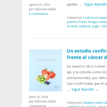
ayudar. …
Sigue leyend
agosto 29, 2016
por Ediciones Nobel
6 comentarios
Categorías:
La doctora respo
pulmón
,
frutas
,
hongos
,
infus
te verde
,
verduras
,
yogur
|
Enl
Un estudio confir
frente al cáncer 
En nuestro libro Comer 
ajo y la cebolla como l
antitumorales, por detrás
han confirmado que el aj
…
Sigue leyendo
→
junio 10, 2016
por Ediciones Nobel
Categorías:
Estudios sobre cá
Comentarios
antitumorales
,
Cáncer
,
cáncer