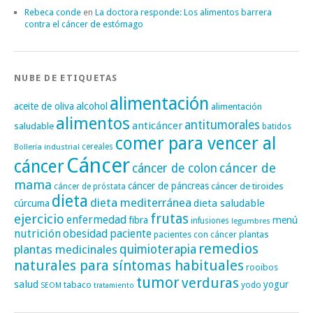
Rebeca conde
en
La doctora responde: Los alimentos barrera
contra el cáncer de estómago
NUBE DE ETIQUETAS
alimentación
alcohol
aceite de oliva
alimentación
alimentos
antitumorales
anticáncer
saludable
batidos
comer para vencer al
cereales
Bollería industrial
Cáncer
cáncer
cáncer de
cáncer de colon
mama
cáncer de páncreas
cáncer de tiroides
cáncer de próstata
dieta
dieta mediterránea
dieta saludable
cúrcuma
frutas
ejercicio
enfermedad
fibra
menú
infusiones
legumbres
nutrición
obesidad
paciente
pacientes con cáncer
plantas
remedios
plantas medicinales
quimioterapia
naturales para síntomas habituales
rooibos
tumor
verduras
salud
yogur
tabaco
yodo
SEOM
tratamiento