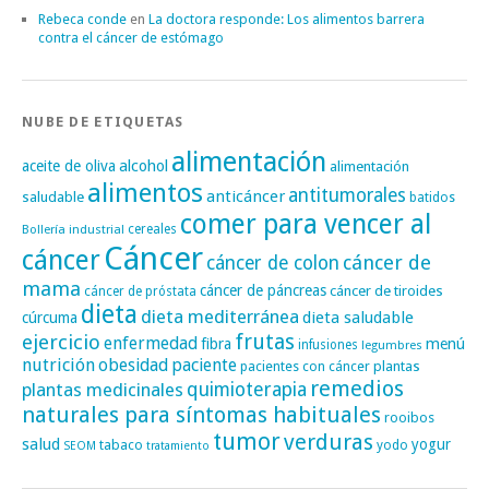
Rebeca conde
en
La doctora responde: Los alimentos barrera
contra el cáncer de estómago
NUBE DE ETIQUETAS
alimentación
alcohol
aceite de oliva
alimentación
alimentos
antitumorales
anticáncer
saludable
batidos
comer para vencer al
cereales
Bollería industrial
Cáncer
cáncer
cáncer de
cáncer de colon
mama
cáncer de páncreas
cáncer de tiroides
cáncer de próstata
dieta
dieta mediterránea
dieta saludable
cúrcuma
frutas
ejercicio
enfermedad
fibra
menú
infusiones
legumbres
nutrición
obesidad
paciente
pacientes con cáncer
plantas
remedios
plantas medicinales
quimioterapia
naturales para síntomas habituales
rooibos
tumor
verduras
salud
yogur
tabaco
yodo
SEOM
tratamiento