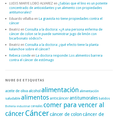
LUDIS MARYE LOBO ALVAREZ
en
¿Sabías que el lino es un potente
concentrado de antioxidantes y un alimento con propiedades
antitumorales?
Eduardo villalba
en
La graviola no tiene propiedades contra el
cáncer
Beatriz
en
Consulta a la doctora: «¿A una persona enferma de
cáncer de colon se le puede suministrar jugo de limón con
bicarbonato sódico?»
Beatriz
en
Consulta a la doctora: ¿qué efecto tiene la planta
kalanchoe sobre el cáncer?
Rebeca conde
en
La doctora responde: Los alimentos barrera
contra el cáncer de estómago
NUBE DE ETIQUETAS
alimentación
alcohol
aceite de oliva
alimentación
alimentos
antitumorales
anticáncer
saludable
batidos
comer para vencer al
cereales
Bollería industrial
Cáncer
cáncer
cáncer de
cáncer de colon