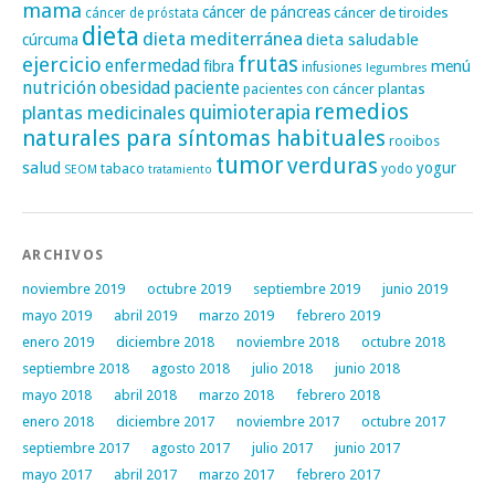
mama
cáncer de páncreas
cáncer de tiroides
cáncer de próstata
dieta
dieta mediterránea
dieta saludable
cúrcuma
frutas
ejercicio
enfermedad
fibra
menú
infusiones
legumbres
nutrición
obesidad
paciente
pacientes con cáncer
plantas
remedios
plantas medicinales
quimioterapia
naturales para síntomas habituales
rooibos
tumor
verduras
salud
yogur
tabaco
yodo
SEOM
tratamiento
ARCHIVOS
noviembre 2019
octubre 2019
septiembre 2019
junio 2019
mayo 2019
abril 2019
marzo 2019
febrero 2019
enero 2019
diciembre 2018
noviembre 2018
octubre 2018
septiembre 2018
agosto 2018
julio 2018
junio 2018
mayo 2018
abril 2018
marzo 2018
febrero 2018
enero 2018
diciembre 2017
noviembre 2017
octubre 2017
septiembre 2017
agosto 2017
julio 2017
junio 2017
mayo 2017
abril 2017
marzo 2017
febrero 2017