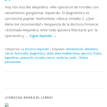
Hoy nos escribe Alejandra: «Me operaron de tiroides con
vaciamiento ganglionar izquierdo. El diagnóstico es
carcinoma papilar multicelular clásica, estadio 2. ¿Qué
dieta me recomienda?» Respuesta de la doctora Fonseca:
«Estimada Alejandra: Ante todo quisiera felicitarle por la
operación y …
Sigue leyendo
→
Categorías:
La doctora responde
| Etiquetas:
alimentación
,
alimentos
,
cáncer de tiroides
,
diagnóstico
,
dieta
,
dieta mediterránea
,
ejercicio
,
frutas
,
legumbres
,
operación
,
tiroides
,
tumor
,
verduras
,
yodo
|
Enlace
permanente
¡CONSIGA AHORA EL LIBRO!