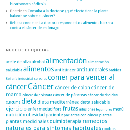
bicarbonato sódico?»
Beatriz
en
Consulta a la doctora: ¿qué efecto tiene la planta
kalanchoe sobre el cáncer?
Rebeca conde
en
La doctora responde: Los alimentos barrera
contra el cáncer de estómago
NUBE DE ETIQUETAS
alimentación
alcohol
aceite de oliva
alimentación
alimentos
antitumorales
anticáncer
saludable
batidos
comer para vencer al
cereales
Bollería industrial
Cáncer
cáncer
cáncer de
cáncer de colon
mama
cáncer de páncreas
cáncer de tiroides
cáncer de próstata
dieta
dieta mediterránea
dieta saludable
cúrcuma
frutas
ejercicio
enfermedad
fibra
menú
infusiones
legumbres
nutrición
obesidad
paciente
pacientes con cáncer
plantas
remedios
plantas medicinales
quimioterapia
naturales para síntomas habituales
rooibos