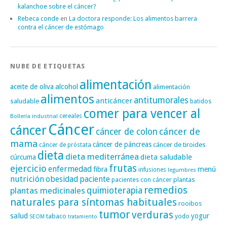
kalanchoe sobre el cáncer?
Rebeca conde
en
La doctora responde: Los alimentos barrera
contra el cáncer de estómago
NUBE DE ETIQUETAS
alimentación
alcohol
aceite de oliva
alimentación
alimentos
antitumorales
anticáncer
saludable
batidos
comer para vencer al
cereales
Bollería industrial
Cáncer
cáncer
cáncer de
cáncer de colon
mama
cáncer de páncreas
cáncer de tiroides
cáncer de próstata
dieta
dieta mediterránea
dieta saludable
cúrcuma
frutas
ejercicio
enfermedad
fibra
menú
infusiones
legumbres
nutrición
obesidad
paciente
pacientes con cáncer
plantas
remedios
plantas medicinales
quimioterapia
naturales para síntomas habituales
rooibos
tumor
verduras
salud
yogur
tabaco
yodo
SEOM
tratamiento