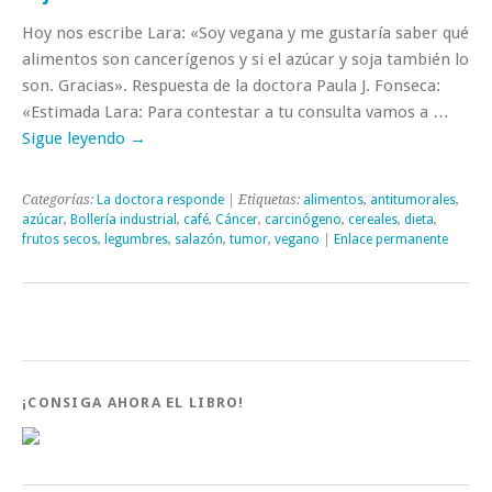
Hoy nos escribe Lara: «Soy vegana y me gustaría saber qué
alimentos son cancerígenos y si el azúcar y soja también lo
son. Gracias». Respuesta de la doctora Paula J. Fonseca:
«Estimada Lara: Para contestar a tu consulta vamos a …
Sigue leyendo
→
Categorías:
La doctora responde
| Etiquetas:
alimentos
,
antitumorales
,
azúcar
,
Bollería industrial
,
café
,
Cáncer
,
carcinógeno
,
cereales
,
dieta
,
frutos secos
,
legumbres
,
salazón
,
tumor
,
vegano
|
Enlace permanente
¡CONSIGA AHORA EL LIBRO!