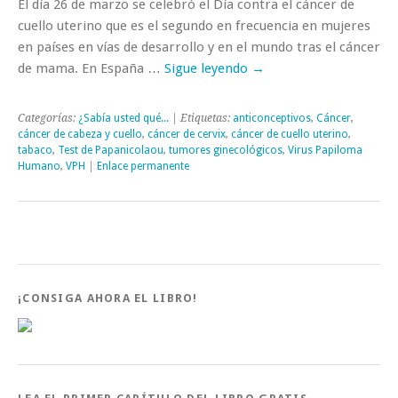
El día 26 de marzo se celebró el Día contra el cáncer de
cuello uterino que es el segundo en frecuencia en mujeres
en países en vías de desarrollo y en el mundo tras el cáncer
de mama. En España …
Sigue leyendo
→
Categorías:
¿Sabía usted qué...
| Etiquetas:
anticonceptivos
,
Cáncer
,
cáncer de cabeza y cuello
,
cáncer de cervix
,
cáncer de cuello uterino
,
tabaco
,
Test de Papanicolaou
,
tumores ginecológicos
,
Virus Papiloma
Humano
,
VPH
|
Enlace permanente
¡CONSIGA AHORA EL LIBRO!