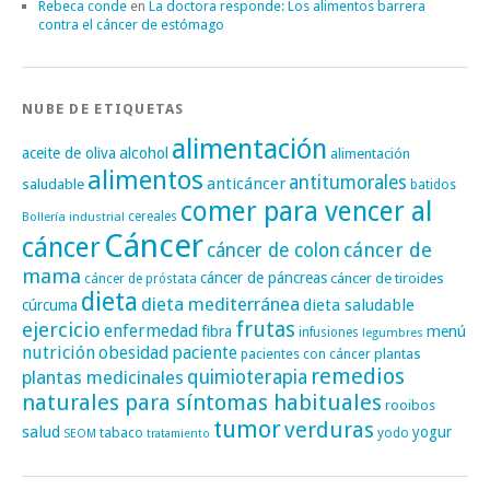
Rebeca conde
en
La doctora responde: Los alimentos barrera
contra el cáncer de estómago
NUBE DE ETIQUETAS
alimentación
alcohol
aceite de oliva
alimentación
alimentos
antitumorales
anticáncer
saludable
batidos
comer para vencer al
cereales
Bollería industrial
Cáncer
cáncer
cáncer de
cáncer de colon
mama
cáncer de páncreas
cáncer de tiroides
cáncer de próstata
dieta
dieta mediterránea
dieta saludable
cúrcuma
frutas
ejercicio
enfermedad
fibra
menú
infusiones
legumbres
nutrición
obesidad
paciente
pacientes con cáncer
plantas
remedios
plantas medicinales
quimioterapia
naturales para síntomas habituales
rooibos
tumor
verduras
salud
yogur
tabaco
yodo
SEOM
tratamiento