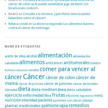
cáncer de colon se le puede suministrar jugo de limón con
bicarbonato sódico?»
Beatriz
en
Consulta a la doctora: ¿qué efecto tiene la planta
kalanchoe sobre el cáncer?
Rebeca conde
en
La doctora responde: Los alimentos barrera
contra el cáncer de estómago
NUBE DE ETIQUETAS
alimentación
alcohol
aceite de oliva
alimentación
alimentos
antitumorales
anticáncer
saludable
batidos
comer para vencer al
cereales
Bollería industrial
Cáncer
cáncer
cáncer de
cáncer de colon
mama
cáncer de páncreas
cáncer de tiroides
cáncer de próstata
dieta
dieta mediterránea
dieta saludable
cúrcuma
frutas
ejercicio
enfermedad
fibra
menú
infusiones
legumbres
nutrición
obesidad
paciente
pacientes con cáncer
plantas
remedios
plantas medicinales
quimioterapia