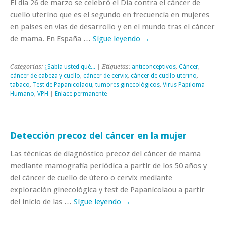
El día 26 de marzo se celebró el Día contra el cáncer de
cuello uterino que es el segundo en frecuencia en mujeres
en países en vías de desarrollo y en el mundo tras el cáncer
de mama. En España …
Sigue leyendo
→
Categorías:
¿Sabía usted qué...
| Etiquetas:
anticonceptivos
,
Cáncer
,
cáncer de cabeza y cuello
,
cáncer de cervix
,
cáncer de cuello uterino
,
tabaco
,
Test de Papanicolaou
,
tumores ginecológicos
,
Virus Papiloma
Humano
,
VPH
|
Enlace permanente
Detección precoz del cáncer en la mujer
Las técnicas de diagnóstico precoz del cáncer de mama
mediante mamografía periódica a partir de los 50 años y
del cáncer de cuello de útero o cervix mediante
exploración ginecológica y test de Papanicolaou a partir
del inicio de las …
Sigue leyendo
→