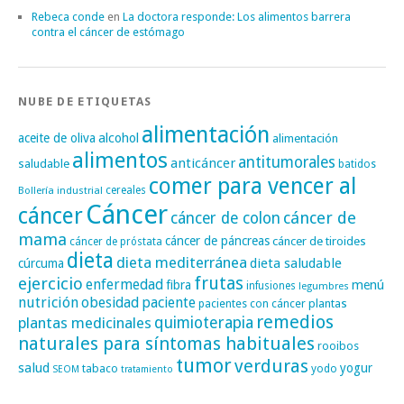
Rebeca conde
en
La doctora responde: Los alimentos barrera
contra el cáncer de estómago
NUBE DE ETIQUETAS
alimentación
alcohol
aceite de oliva
alimentación
alimentos
antitumorales
anticáncer
saludable
batidos
comer para vencer al
cereales
Bollería industrial
Cáncer
cáncer
cáncer de
cáncer de colon
mama
cáncer de páncreas
cáncer de tiroides
cáncer de próstata
dieta
dieta mediterránea
dieta saludable
cúrcuma
frutas
ejercicio
enfermedad
fibra
menú
infusiones
legumbres
nutrición
obesidad
paciente
pacientes con cáncer
plantas
remedios
plantas medicinales
quimioterapia
naturales para síntomas habituales
rooibos
tumor
verduras
salud
yogur
tabaco
yodo
SEOM
tratamiento