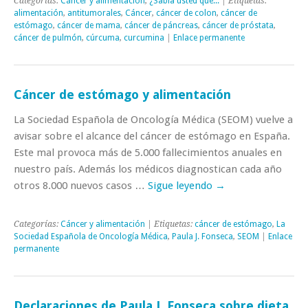
Categorías:
Cáncer y alimentación
,
¿Sabía usted qué...
| Etiquetas:
alimentación
,
antitumorales
,
Cáncer
,
cáncer de colon
,
cáncer de
estómago
,
cáncer de mama
,
cáncer de páncreas
,
cáncer de próstata
,
cáncer de pulmón
,
cúrcuma
,
curcumina
|
Enlace permanente
Cáncer de estómago y alimentación
La Sociedad Española de Oncología Médica (SEOM) vuelve a
avisar sobre el alcance del cáncer de estómago en España.
Este mal provoca más de 5.000 fallecimientos anuales en
nuestro país. Además los médicos diagnostican cada año
otros 8.000 nuevos casos …
Sigue leyendo
→
Categorías:
Cáncer y alimentación
| Etiquetas:
cáncer de estómago
,
La
Sociedad Española de Oncología Médica
,
Paula J. Fonseca
,
SEOM
|
Enlace
permanente
Declaraciones de Paula J. Fonseca sobre dieta