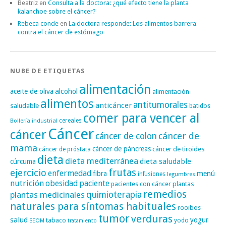
Beatriz
en
Consulta a la doctora: ¿qué efecto tiene la planta
kalanchoe sobre el cáncer?
Rebeca conde
en
La doctora responde: Los alimentos barrera
contra el cáncer de estómago
NUBE DE ETIQUETAS
alimentación
alcohol
aceite de oliva
alimentación
alimentos
antitumorales
anticáncer
saludable
batidos
comer para vencer al
cereales
Bollería industrial
Cáncer
cáncer
cáncer de
cáncer de colon
mama
cáncer de páncreas
cáncer de tiroides
cáncer de próstata
dieta
dieta mediterránea
dieta saludable
cúrcuma
frutas
ejercicio
enfermedad
fibra
menú
infusiones
legumbres
nutrición
obesidad
paciente
pacientes con cáncer
plantas
remedios
plantas medicinales
quimioterapia
naturales para síntomas habituales
rooibos
tumor
verduras
salud
yogur
tabaco
yodo
SEOM
tratamiento