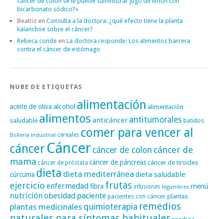
cáncer de colon se le puede suministrar jugo de limón con
bicarbonato sódico?»
Beatriz
en
Consulta a la doctora: ¿qué efecto tiene la planta
kalanchoe sobre el cáncer?
Rebeca conde
en
La doctora responde: Los alimentos barrera
contra el cáncer de estómago
NUBE DE ETIQUETAS
alimentación
alcohol
aceite de oliva
alimentación
alimentos
antitumorales
anticáncer
saludable
batidos
comer para vencer al
cereales
Bollería industrial
Cáncer
cáncer
cáncer de
cáncer de colon
mama
cáncer de páncreas
cáncer de tiroides
cáncer de próstata
dieta
dieta mediterránea
dieta saludable
cúrcuma
frutas
ejercicio
enfermedad
fibra
menú
infusiones
legumbres
nutrición
obesidad
paciente
pacientes con cáncer
plantas
remedios
plantas medicinales
quimioterapia
naturales para síntomas habituales