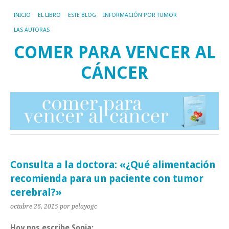
INICIO
EL LIBRO
ESTE BLOG
INFORMACIÓN POR TUMOR
LAS AUTORAS
COMER PARA VENCER AL
CÁNCER
Consulta a la doctora: «¿Qué alimentación
recomienda para un paciente con tumor
cerebral?»
octubre 26, 2015
por pelayogc
Hoy nos escribe Sonia: