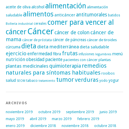
alimentación
alcohol
aceite de oliva
alimentación
alimentos
antitumorales
anticáncer
saludable
batidos
comer para vencer al
cereales
Bollería industrial
Cáncer
cáncer
cáncer de
cáncer de colon
mama
cáncer de páncreas
cáncer de tiroides
cáncer de próstata
dieta
dieta mediterránea
dieta saludable
cúrcuma
frutas
ejercicio
enfermedad
fibra
menú
infusiones
legumbres
nutrición
obesidad
paciente
pacientes con cáncer
plantas
remedios
plantas medicinales
quimioterapia
naturales para síntomas habituales
rooibos
tumor
verduras
salud
yogur
tabaco
yodo
SEOM
tratamiento
ARCHIVOS
noviembre 2019
octubre 2019
septiembre 2019
junio 2019
mayo 2019
abril 2019
marzo 2019
febrero 2019
enero 2019
diciembre 2018
noviembre 2018
octubre 2018