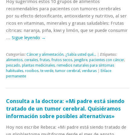
Hoy sugerimos estos 10 grupos de alimentos
recomendables para pacientes con tumores cerebrales
por su efecto detoxificante, antioxidante y nutritivo, al ser
ricos en vitaminas, minerales y grasas saludables: Frutas
cítricas: naranja, piña, kiwi y limón, que se puede consumir
…
Sigue leyendo
→
Categorías:
Cáncer y alimentación
,
¿Sabía usted qué...
| Etiquetas:
alimentos
,
cereales
,
frutas
,
frutos secos
,
jengibre
,
pacientes con cáncer
,
pescado
,
plantas medicinales
,
remedios naturales para síntomas
habituales
,
rooibos
,
te verde
,
tumor cerebral
,
verduras
|
Enlace
permanente
Consulta a la doctora: «Mi padre está siendo
tratado de un tumor cerebral. Quisiéramos
información sobre posibles alternativas»
Hoy nos escribe Rebeca: «Mi padre está siendo tratado de
un glioblastoma multiforme desde el mes de agosto,